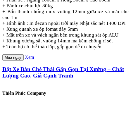
+ Bánh xe chịu lực 80kg
+ Bốn thanh chống inox vuông 12mm giữa xe và mái che
cao 1m
+ Hình ảnh : In decan ngoài trời máy Nhật sắc nét 1400 DPI
+ Xung quanh xe ốp fomat dày 5mm
+ Mặt trên xe và vách ngăn bên trong khung sắt ốp ALU
+ Khung xương sắt vuông 14mm mạ kẽm chống rỉ sét
+ Toàn bộ có thể tháo lắp, gấp gọn dễ di chuyển
Xem
Mua ngay
Đặt Xe Bán Chè Thái Gấp Gọn Tại Xưởng – Chất
Lượng Cao, Giá Cạnh Tranh
Thiên Phúc Company