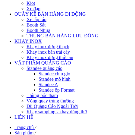
Kiot
Xe đạp
QUẦY KỆ BÁN HÀNG DI ĐỘNG
Xe lắp ráp
Booth Sắt
Booth Nhựa
THÙNG BÁN HÀNG LƯU ĐỘNG
KHAY INOX
Khay inox đựng thạch
Khay inox bán trái cây
Khay inox đựng thức ăn
VẬT PHẨM QUẢNG CÁO
Standee quảng cáo
Standee chịu gió
Standee mô hình
Standee A
Standee ốp Format
Thùng bốc thăm
Vòng quay trúng thưởng
Dù Quảng Cáo Ngoài Trời
Khay sampling - khay dùng thử
LIÊN HỆ
Trang chủ
/
Sản phẩm
/