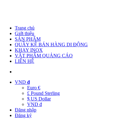
Trang chủ
Giới thiệu
SẢN PHẨM
QUẦY KỆ BÁN HÀNG DI ĐỘNG
KHAY INOX
VẬT PHẨM QUẢNG CÁO
LIÊN HỆ
VND
đ
Euro €
£ Pound Sterling
$ US Dollar
VND đ
Đăng nhập
Đăng ký