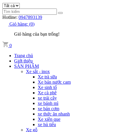
Hotline:
0947893139
Giỏ hàng:
(
0
)
Giỏ hàng của bạn trống!
0
Trang chủ
Giới thiệu
SẢN PHẨM
Xe sắt - inox
Xe trà sữa
Xe bán nước cam
Xe sinh tố
Xe cà phê
xe trái cây
xe bánh mì
xe bán cơm
xe thức ăn nhanh
Xe xiên que
xe hủ tiếu
Xe gỗ