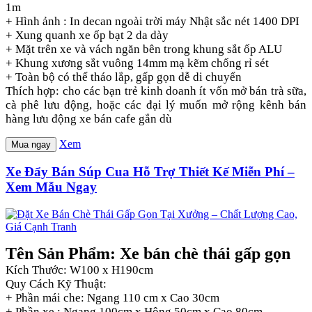
1m
+ Hình ảnh : In decan ngoài trời máy Nhật sắc nét 1400 DPI
+ Xung quanh xe ốp bạt 2 da dày
+ Mặt trên xe và vách ngăn bên trong khung sắt ốp ALU
+ Khung xương sắt vuông 14mm mạ kẽm chống rỉ sét
+ Toàn bộ có thể tháo lắp, gấp gọn dễ di chuyển
Thích hợp: cho các bạn trẻ kinh doanh ít vốn mở bán trà sữa,
cà phê lưu động, hoặc các đại lý muốn mở rộng kênh bán
hàng lưu động xe bán cafe gắn dù
Xem
Mua ngay
Xe Đẩy Bán Súp Cua Hỗ Trợ Thiết Kế Miễn Phí –
Xem Mẫu Ngay
Tên Sản Phẩm: Xe bán chè thái gấp gọn
Kích Thước: W100 x H190cm
Quy Cách Kỹ Thuật:
+ Phần mái che: Ngang 110 cm x Cao 30cm
+ Phần xe : Ngang 100cm x Hông 50cm x Cao 80cm