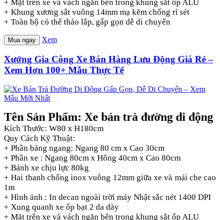
+ Mặt trên xe và vách ngăn bên trong khung sắt ốp ALU
+ Khung xương sắt vuông 14mm mạ kẽm chống rỉ sét
+ Toàn bộ có thể tháo lắp, gấp gọn dễ di chuyển
Xem
Mua ngay
Xưởng Gia Công Xe Bán Hàng Lưu Động Giá Rẻ –
Xem Hơn 100+ Mẫu Thực Tế
Tên Sản Phẩm: Xe bán trà đường di động
Kích Thước: W80 x H180cm
Quy Cách Kỹ Thuật:
+ Phần bảng ngang: Ngang 80 cm x Cao 30cm
+ Phần xe : Ngang 80cm x Hông 40cm x Cao 80cm
+ Bánh xe chịu lực 80kg
+ Hai thanh chống inox vuông 12mm giữa xe và mái che cao
1m
+ Hình ảnh : In decan ngoài trời máy Nhật sắc nét 1400 DPI
+ Xung quanh xe ốp bạt 2 da dày
+ Mặt trên xe và vách ngăn bên trong khung sắt ốp ALU