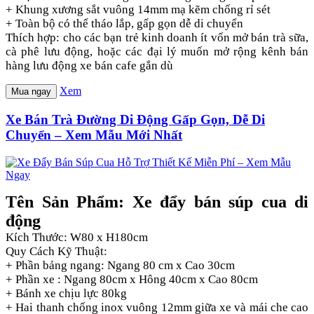
+ Khung xương sắt vuông 14mm mạ kẽm chống rỉ sét
+ Toàn bộ có thể tháo lắp, gấp gọn dễ di chuyển
Thích hợp: cho các bạn trẻ kinh doanh ít vốn mở bán trà sữa,
cà phê lưu động, hoặc các đại lý muốn mở rộng kênh bán
hàng lưu động xe bán cafe gắn dù
Xem
Mua ngay
Xe Bán Trà Đường Di Động Gấp Gọn, Dễ Di
Chuyển – Xem Mẫu Mới Nhất
Tên Sản Phẩm: Xe đẩy bán súp cua di
động
Kích Thước: W80 x H180cm
Quy Cách Kỹ Thuật:
+ Phần bảng ngang: Ngang 80 cm x Cao 30cm
+ Phần xe : Ngang 80cm x Hông 40cm x Cao 80cm
+ Bánh xe chịu lực 80kg
+ Hai thanh chống inox vuông 12mm giữa xe và mái che cao