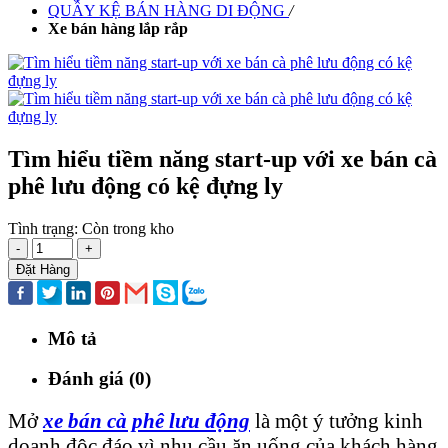
QUẦY KỆ BÁN HÀNG DI ĐỘNG
/
Xe bán hàng lắp rắp
Tìm hiểu tiềm năng start-up với xe bán cà
phê lưu động có kệ đựng ly
Tình trạng:
Còn trong kho
-
+
Đặt Hàng
Mô tả
Đánh giá (0)
Mở
xe bán cà phê lưu động
là một ý tưởng kinh
doanh độc đáo vì nhu cầu ăn uống của khách hàng