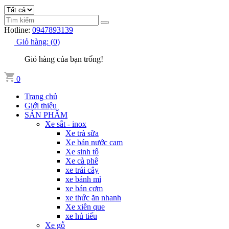
Hotline:
0947893139
Giỏ hàng:
(
0
)
Giỏ hàng của bạn trống!
0
Trang chủ
Giới thiệu
SẢN PHẨM
Xe sắt - inox
Xe trà sữa
Xe bán nước cam
Xe sinh tố
Xe cà phê
xe trái cây
xe bánh mì
xe bán cơm
xe thức ăn nhanh
Xe xiên que
xe hủ tiếu
Xe gỗ