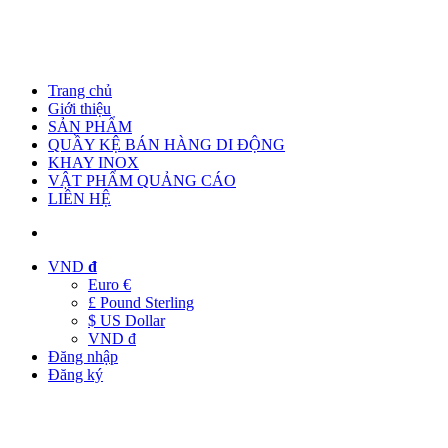
Trang chủ
Giới thiệu
SẢN PHẨM
QUẦY KỆ BÁN HÀNG DI ĐỘNG
KHAY INOX
VẬT PHẨM QUẢNG CÁO
LIÊN HỆ
VND
đ
Euro €
£ Pound Sterling
$ US Dollar
VND đ
Đăng nhập
Đăng ký