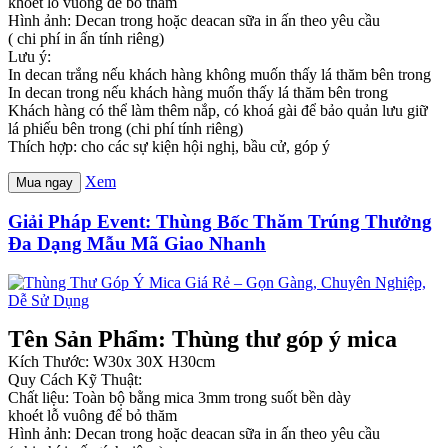
khoét lỗ vuông để bỏ thăm
Hình ảnh: Decan trong hoặc deacan sữa in ấn theo yêu cầu
( chi phí in ấn tính riêng)
Lưu ý:
In decan trắng nếu khách hàng không muốn thấy lá thăm bên trong
In decan trong nếu khách hàng muốn thấy lá thăm bên trong
Khách hàng có thể làm thêm nắp, có khoá gài để bảo quản lưu giữ
lá phiếu bên trong (chi phí tính riêng)
Thích hợp: cho các sự kiện hội nghị, bầu cử, góp ý
Xem
Mua ngay
Giải Pháp Event: Thùng Bốc Thăm Trúng Thưởng
Đa Dạng Mẫu Mã Giao Nhanh
Tên Sản Phẩm: Thùng thư góp ý mica
Kích Thước: W30x 30X H30cm
Quy Cách Kỹ Thuật:
Chất liệu: Toàn bộ bằng mica 3mm trong suốt bền dày
khoét lỗ vuông để bỏ thăm
Hình ảnh: Decan trong hoặc deacan sữa in ấn theo yêu cầu