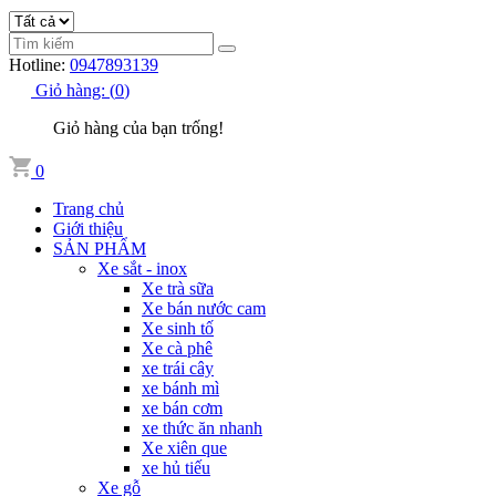
Hotline:
0947893139
Giỏ hàng:
(
0
)
Giỏ hàng của bạn trống!
0
Trang chủ
Giới thiệu
SẢN PHẨM
Xe sắt - inox
Xe trà sữa
Xe bán nước cam
Xe sinh tố
Xe cà phê
xe trái cây
xe bánh mì
xe bán cơm
xe thức ăn nhanh
Xe xiên que
xe hủ tiếu
Xe gỗ