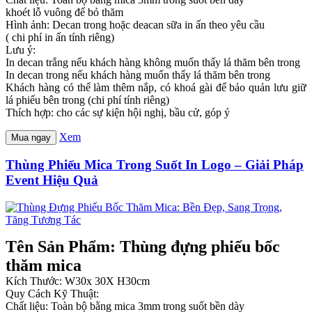
khoét lỗ vuông để bỏ thăm
Hình ảnh: Decan trong hoặc deacan sữa in ấn theo yêu cầu
( chi phí in ấn tính riêng)
Lưu ý:
In decan trắng nếu khách hàng không muốn thấy lá thăm bên trong
In decan trong nếu khách hàng muốn thấy lá thăm bên trong
Khách hàng có thể làm thêm nắp, có khoá gài để bảo quản lưu giữ
lá phiếu bên trong (chi phí tính riêng)
Thích hợp: cho các sự kiện hội nghị, bầu cử, góp ý
Xem
Mua ngay
Thùng Phiếu Mica Trong Suốt In Logo – Giải Pháp
Event Hiệu Quả
Tên Sản Phẩm: Thùng đựng phiếu bốc
thăm mica
Kích Thước: W30x 30X H30cm
Quy Cách Kỹ Thuật:
Chất liệu: Toàn bộ bằng mica 3mm trong suốt bền dày