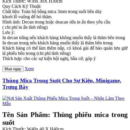
Kích Thước: W30x 30X H30cm
Quy Cách Kỹ Thuật:
Chất liệu: Toàn bộ bằng mica 3mm trong suốt bền dày
khoét lỗ vuông để bỏ thăm
Hình ảnh: Decan trong hoặc deacan sữa in ấn theo yêu cầu
( chi phí in ấn tính riêng)
Lưu ý:
In decan trắng nếu khách hàng không muốn thấy lá thăm bên trong
In decan trong nếu khách hàng muốn thấy lá thăm bên trong
Khách hàng có thể làm thêm nắp, có khoá gài để bảo quản lưu giữ
lá phiếu bên trong (chi phí tính riêng)
Thích hợp: cho các sự kiện hội nghị, bầu cử, góp ý
Xem
Mua ngay
Thùng Mica Trong Suốt Cho Sự Kiện, Minigame,
Trưng Bày
Tên Sản Phẩm: Thùng phiếu mica trong
suốt
Kích Thước: W40x 40 X H40cm