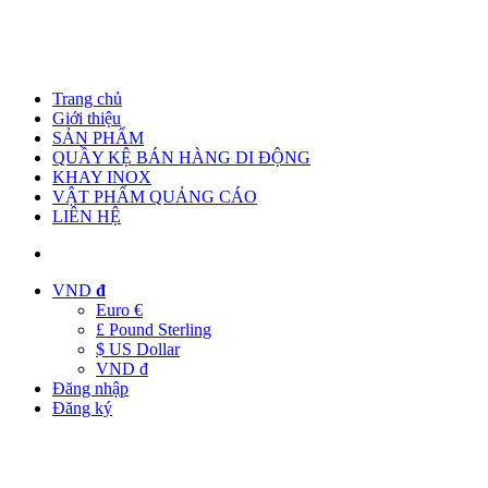
Trang chủ
Giới thiệu
SẢN PHẨM
QUẦY KỆ BÁN HÀNG DI ĐỘNG
KHAY INOX
VẬT PHẨM QUẢNG CÁO
LIÊN HỆ
VND
đ
Euro €
£ Pound Sterling
$ US Dollar
VND đ
Đăng nhập
Đăng ký