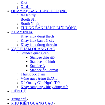
Kiot
Xe đạp
QUẦY KỆ BÁN HÀNG DI ĐỘNG
Xe lắp ráp
Booth Sắt
Booth Nhựa
THÙNG BÁN HÀNG LƯU ĐỘNG
KHAY INOX
Khay inox đựng thạch
Khay inox bán trái cây
Khay inox đựng thức ăn
VẬT PHẨM QUẢNG CÁO
Standee quảng cáo
Standee chịu gió
Standee mô hình
Standee A
Standee ốp Format
Thùng bốc thăm
Vòng quay trúng thưởng
Dù Quảng Cáo Ngoài Trời
Khay sampling - khay dùng thử
LIÊN HỆ
Trang chủ
/
PHỤ KIỆN QUẢNG CÁO
/