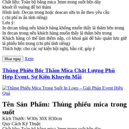
Chất liệu: Toàn bộ bằng mica 3mm trong suốt bền dày
khoét lỗ vuông để bỏ thăm
Hình ảnh: Decan trong hoặc deacan sữa in ấn theo yêu cầu
( chi phí in ấn tính riêng)
Lưu ý:
In decan trắng nếu khách hàng không muốn thấy lá thăm bên trong
In decan trong nếu khách hàng muốn thấy lá thăm bên trong
Khách hàng có thể làm thêm nắp, có khoá gài để bảo quản lưu giữ
lá phiếu bên trong (chi phí tính riêng)
Thích hợp: cho các sự kiện hội nghị, bầu cử, góp ý
Xem
Mua ngay
Thùng Phiếu Bốc Thăm Mica Chất Lượng Phù
Hợp Event, Sự Kiện Khuyến Mãi
Tên Sản Phẩm: Thùng phiếu mica trong
suốt
Kích Thước: W30x 30X H30cm
Quy Cách Kỹ Thuật:
Chất liệu: Toàn bộ bằng mica 3mm trong suốt bền dày