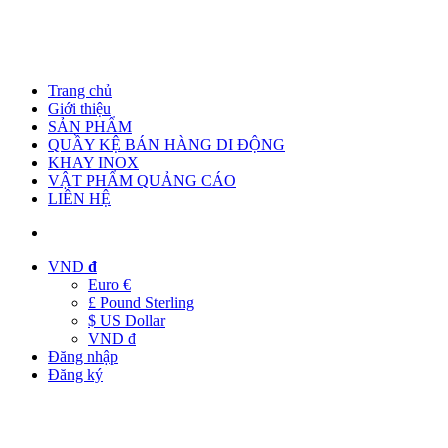
Trang chủ
Giới thiệu
SẢN PHẨM
QUẦY KỆ BÁN HÀNG DI ĐỘNG
KHAY INOX
VẬT PHẨM QUẢNG CÁO
LIÊN HỆ
VND
đ
Euro €
£ Pound Sterling
$ US Dollar
VND đ
Đăng nhập
Đăng ký