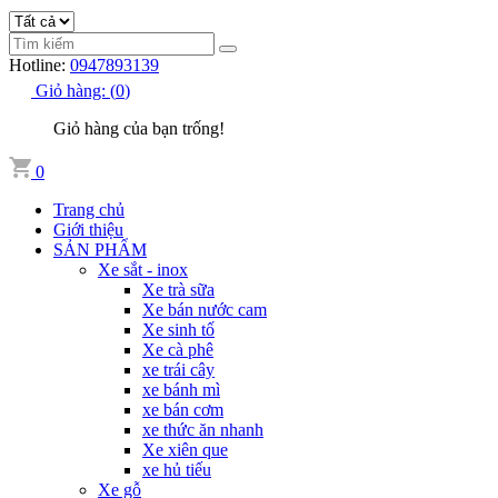
Hotline:
0947893139
Giỏ hàng:
(
0
)
Giỏ hàng của bạn trống!
0
Trang chủ
Giới thiệu
SẢN PHẨM
Xe sắt - inox
Xe trà sữa
Xe bán nước cam
Xe sinh tố
Xe cà phê
xe trái cây
xe bánh mì
xe bán cơm
xe thức ăn nhanh
Xe xiên que
xe hủ tiếu
Xe gỗ