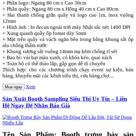
+ Phần logo: Ngang 80 cm x Cao 30cm
+ Phần quầy: Ngang 80 cm x Hông 40 cm x Cao 80cm
+ Hai thanh chống giữa quầy và logo cao 1m, inox vuông
12mm
+ Hình ảnh : In decan ngoài trời máy Nhật sắc nét 1400 DPI
+ Xung quanh quầy ốp fomat dày 5mm
+ Mặt trên quầy và vách ngăn bên trong bằng khung sắt ốp
alu chống thấm nước
+ Khung xương sắt vuông 14mm mạ kẽm chống rỉ sét
+ Bao bì: vải bạt màu xanh, có khóa kéo, quai xách
+ Toàn bộ có thể tháo lắp, gấp gọn dễ di chuyển
Thích hợp: cho các chương trình chạy event sự kiện, bán
hàng, khuyến mãi các kênh siêu thị, cửa hàng,chợ....
Xem
Mua ngay
Sản Xuất Booth Sampling Siêu Thị Uy Tín – Liên
Hệ Ngay Để Nhận Báo Giá
Tên Sản Phẩm: Booth trưng bày sản