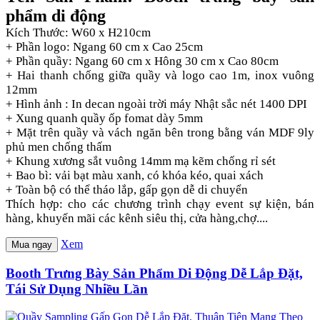
phẩm di động
Kích Thước: W60 x H210cm
+ Phần logo: Ngang 60 cm x Cao 25cm
+ Phần quầy: Ngang 60 cm x Hông 30 cm x Cao 80cm
+ Hai thanh chống giữa quầy và logo cao 1m, inox vuông
12mm
+ Hình ảnh : In decan ngoài trời máy Nhật sắc nét 1400 DPI
+ Xung quanh quầy ốp fomat dày 5mm
+ Mặt trên quầy và vách ngăn bên trong bằng ván MDF 9ly
phủ men chống thấm
+ Khung xương sắt vuông 14mm mạ kẽm chống rỉ sét
+ Bao bì: vải bạt màu xanh, có khóa kéo, quai xách
+ Toàn bộ có thể tháo lắp, gấp gọn dễ di chuyển
Thích hợp: cho các chương trình chạy event sự kiện, bán
hàng, khuyến mãi các kênh siêu thị, cửa hàng,chợ....
Xem
Mua ngay
Booth Trưng Bày Sản Phẩm Di Động Dễ Lắp Đặt,
Tái Sử Dụng Nhiều Lần