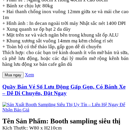
+ Bánh xe chịu lực 80kg
+ Hai thanh chống inox vuông 12mm giữa xe và mái che cao
1m
+ Hình ảnh : In decan ngoài trời máy Nhật sắc nét 1400 DPI
+ Xung quanh xe ốp bạt 2 da dày
+ Mặt trên xe và vách ngăn bên trong khung sắt ốp ALU
+ Khung xương sắt vuông 14mm mạ kẽm chống rỉ sét
+ Toàn bộ có thể tháo lắp, gấp gọn dễ di chuyển
Thích hợp: cho các bạn trẻ kinh doanh ít vốn mở bán trà sữa,
cà phê lưu động, hoặc các đại lý muốn mở rộng kênh bán
hàng lưu động xe bán cafe gắn dù
Xem
Mua ngay
Quầy Bán Vé Số Lưu Động Gấp Gọn, Có Bánh Xe
– Dễ Di Chuyển, Đặt Ngay
Tên Sản Phẩm: Booth sampling siêu thị
Kích Thước: W80 x H210cm