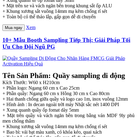
+ Xung quanh xe ốp fomat dày 5mm
+ Mặt trên xe và vách ngăn bên trong khung sắt ốp ALU
+ Khung xương sắt vuông 14mm mạ kẽm chống rỉ sét
+ Toàn bộ có thể tháo lắp, gấp gọn dễ di chuyển
Xem
Mua ngay
10+ Mẫu Booth Sampling Tiếp Thị: Giải Pháp Tối
Ưu Cho Đội Ngũ PG
Tên Sản Phẩm: Quầy sampling di động
Kích Thước: W60 x H210cm
+ Phần logo: Ngang 60 cm x Cao 25cm
+ Phần quầy: Ngang 60 cm x Hông 30 cm x Cao 80cm
+ Hai thanh chống giữa quầy và logo cao 1m, inox vuông 12mm
+ Hình ảnh : In decan ngoài trời máy Nhật sắc nét 1400 DPI
+ Xung quanh quầy ốp fomat dày 5mm
+ Mặt trên quầy và vách ngăn bên trong bằng ván MDF 9ly phủ
men chống thấm
+ Khung xương sắt vuông 14mm mạ kẽm chống rỉ sét
+ Bao bì: vải bạt màu xanh, có khóa kéo, quai xách