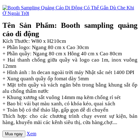
Tên Sản Phẩm: Booth sampling quảng
cáo di động
Kích Thước: W80 x H210cm
+ Phần logo: Ngang 80 cm x Cao 30cm
+ Phần quầy: Ngang 80 cm x Hông 40 cm x Cao 80cm
+ Hai thanh chống giữa quầy và logo cao 1m, inox vuông
12mm
+ Hình ảnh : In decan ngoài trời máy Nhật sắc nét 1400 DPI
+ Xung quanh quầy ốp fomat dày 5mm
+ Mặt trên quầy và vách ngăn bên trong bằng khung sắt ốp
alu chống thấm nước
+ Khung xương sắt vuông 14mm mạ kẽm chống rỉ sét
+ Bao bì: vải bạt màu xanh, có khóa kéo, quai xách
+ Toàn bộ có thể tháo lắp, gấp gọn dễ di chuyển
Thích hợp: cho các chương trình chạy event sự kiện, bán
hàng, khuyến mãi các kênh siêu thị, cửa hàng,chợ....
Xem
Mua ngay