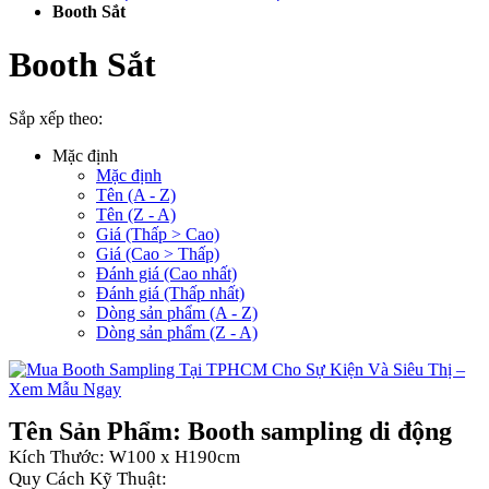
Booth Sắt
Booth Sắt
Sắp xếp theo:
Mặc định
Mặc định
Tên (A - Z)
Tên (Z - A)
Giá (Thấp > Cao)
Giá (Cao > Thấp)
Đánh giá (Cao nhất)
Đánh giá (Thấp nhất)
Dòng sản phẩm (A - Z)
Dòng sản phẩm (Z - A)
Tên Sản Phẩm: Booth sampling di động
Kích Thước: W100 x H190cm
Quy Cách Kỹ Thuật: