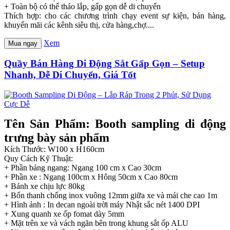
+ Toàn bộ có thể tháo lắp, gấp gọn dễ di chuyển
Thích hợp: cho các chương trình chạy event sự kiện, bán hàng,
khuyến mãi các kênh siêu thị, cửa hàng,chợ....
Xem
Mua ngay
Quầy Bán Hàng Di Động Sắt Gấp Gọn – Setup
Nhanh, Dễ Di Chuyển, Giá Tốt
Tên Sản Phẩm: Booth sampling di động
trưng bày sản phẩm
Kích Thước: W100 x H160cm
Quy Cách Kỹ Thuật:
+ Phần bảng ngang: Ngang 100 cm x Cao 30cm
+ Phần xe : Ngang 100cm x Hông 50cm x Cao 80cm
+ Bánh xe chịu lực 80kg
+ Bốn thanh chống inox vuông 12mm giữa xe và mái che cao 1m
+ Hình ảnh : In decan ngoài trời máy Nhật sắc nét 1400 DPI
+ Xung quanh xe ốp fomat dày 5mm
+ Mặt trên xe và vách ngăn bên trong khung sắt ốp ALU