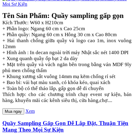
Tên Sản Phẩm: Quầy sampling gấp gọn
Kích Thước: W60 x H210cm
+ Phần logo: Ngang 60 cm x Cao 25cm
+ Phần quầy: Ngang 60 cm x Hông 30 cm x Cao 80cm
+ Hai thanh chống giữa quầy và logo cao 1m, inox vuông
12mm
+ Hình ảnh : In decan ngoài trời máy Nhật sắc nét 1400 DPI
+ Xung quanh quầy ốp bạt 2 da dày
+ Mặt trên quầy và vách ngăn bên trong bằng ván MDF 9ly
phủ men chống thấm
+ Khung xương sắt vuông 14mm mạ kẽm chống rỉ sét
+ Bao bì: vải bạt màu xanh, có khóa kéo, quai xách
+ Toàn bộ có thể tháo lắp, gấp gọn dễ di chuyển
Thích hợp: cho các chương trình chạy event sự kiện, bán
hàng, khuyến mãi các kênh siêu thị, cửa hàng,chợ....
Xem
Mua ngay
Quầy Sampling Gấp Gọn Dễ Lắp Đặt, Thuận Tiện
Mang Theo Mọi Sự Kiện