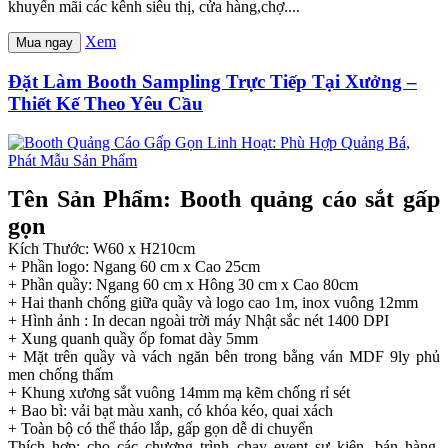
khuyến mãi các kênh siêu thị, cửa hàng,chợ....
Xem
Mua ngay
Đặt Làm Booth Sampling Trực Tiếp Tại Xưởng –
Thiết Kế Theo Yêu Cầu
Tên Sản Phẩm: Booth quảng cáo sắt gấp
gọn
Kích Thước: W60 x H210cm
+ Phần logo: Ngang 60 cm x Cao 25cm
+ Phần quầy: Ngang 60 cm x Hông 30 cm x Cao 80cm
+ Hai thanh chống giữa quầy và logo cao 1m, inox vuông 12mm
+ Hình ảnh : In decan ngoài trời máy Nhật sắc nét 1400 DPI
+ Xung quanh quầy ốp fomat dày 5mm
+ Mặt trên quầy và vách ngăn bên trong bằng ván MDF 9ly phủ
men chống thấm
+ Khung xương sắt vuông 14mm mạ kẽm chống rỉ sét
+ Bao bì: vải bạt màu xanh, có khóa kéo, quai xách
+ Toàn bộ có thể tháo lắp, gấp gọn dễ di chuyển
Thích hợp: cho các chương trình chạy event sự kiện, bán hàng,