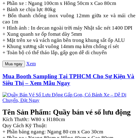
+ Phần xe : Ngang 100cm x Hông 50cm x Cao 80cm
+ Bánh xe chịu lực 80kg
+ Bốn thanh chống inox vuông 12mm giữa xe và mái che
cao 1m
+ Hình ảnh : In decan ngoài trời máy Nhật sắc nét 1400 DPI
+ Xung quanh xe ốp fomat dày 5mm
+ Mặt trên xe và vách ngăn bên trong khung sắt ốp ALU
+ Khung xương sắt vuông 14mm mạ kẽm chống rỉ sét
+ Toàn bộ có thể tháo lắp, gấp gọn dễ di chuyển
Xem
Mua ngay
Mua Booth Sampling Tại TPHCM Cho Sự Kiện Và
Siêu Thị – Xem Mẫu Ngay
Tên Sản Phẩm: Quầy bán vé số lưu động
Kích Thước: W80 x H180cm
Quy Cách Kỹ Thuật:
+ Phần bảng ngang: Ngang 80 cm x Cao 30cm
+ Phần xe : Ngang 80cm x Hông 40cm x Cao 80cm