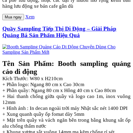
cà phê lưu động, hoặc các đại lý muốn mở rộng kênh bán
hàng lưu động xe bán cafe gắn dù
Xem
Mua ngay
Quầy Sampling Tiếp Thị Di Động – Giải Pháp
Quảng Bá Sản Phẩm Hiệu Quả
Tên Sản Phẩm: Booth sampling quảng
cáo di động
Kích Thước: W80 x H210cm
+ Phần logo: Ngang 80 cm x Cao 30cm
+ Phần quầy: Ngang 80 cm x Hông 40 cm x Cao 80cm
+ Hai thanh chống giữa quầy và logo cao 1m, inox vuông
12mm
+ Hình ảnh : In decan ngoài trời máy Nhật sắc nét 1400 DPI
+ Xung quanh quầy ốp fomat dày 5mm
+ Mặt trên quầy và vách ngăn bên trong bằng khung sắt ốp
alu chống thấm nước
+ Khung xương sắt vuông 14mm mạ kẽm chống rỉ sét