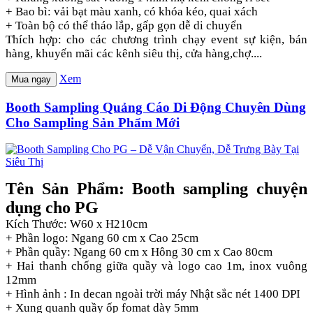
+ Bao bì: vải bạt màu xanh, có khóa kéo, quai xách
+ Toàn bộ có thể tháo lắp, gấp gọn dễ di chuyển
Thích hợp: cho các chương trình chạy event sự kiện, bán
hàng, khuyến mãi các kênh siêu thị, cửa hàng,chợ....
Xem
Mua ngay
Booth Sampling Quảng Cáo Di Động Chuyên Dùng
Cho Sampling Sản Phẩm Mới
Tên Sản Phẩm: Booth sampling chuyện
dụng cho PG
Kích Thước: W60 x H210cm
+ Phần logo: Ngang 60 cm x Cao 25cm
+ Phần quầy: Ngang 60 cm x Hông 30 cm x Cao 80cm
+ Hai thanh chống giữa quầy và logo cao 1m, inox vuông
12mm
+ Hình ảnh : In decan ngoài trời máy Nhật sắc nét 1400 DPI
+ Xung quanh quầy ốp fomat dày 5mm