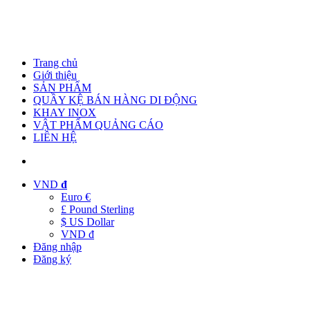
Trang chủ
Giới thiệu
SẢN PHẨM
QUẦY KỆ BÁN HÀNG DI ĐỘNG
KHAY INOX
VẬT PHẨM QUẢNG CÁO
LIÊN HỆ
VND
đ
Euro €
£ Pound Sterling
$ US Dollar
VND đ
Đăng nhập
Đăng ký