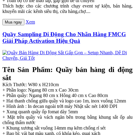
+ Toàn bộ có thể tháo lắp, gấp gọn dễ di chuyển
Thích hợp: cho các chương trình chạy event sự kiện, bán hàng,
khuyến mãi các kênh siêu thị, cửa hàng,chợ....
Xem
Mua ngay
Quầy Sampling Di Động Cho Nhãn Hàng FMCG
Giải Pháp Activation Hiệu Quả
Tên Sản Phẩm: Quầy bán hàng di động
sắt
Kích Thước: W80 x H210cm
+ Phần logo: Ngang 80 cm x Cao 30cm
+ Phần quầy: Ngang 80 cm x Hông 40 cm x Cao 80cm
+ Hai thanh chống giữa quầy và logo cao 1m, inox vuông 12mm
+ Hình ảnh : In decan ngoài trời máy Nhật sắc nét 1400 DPI
+ Xung quanh quầy ốp fomat dày 5mm
+ Mặt trên quầy và vách ngăn bên trong bằng khung sắt ốp alu
chống thấm nước
+ Khung xương sắt vuông 14mm mạ kẽm chống rỉ sét
+ Bao bì: vải bạt màu xanh, có khóa kéo, quai xách