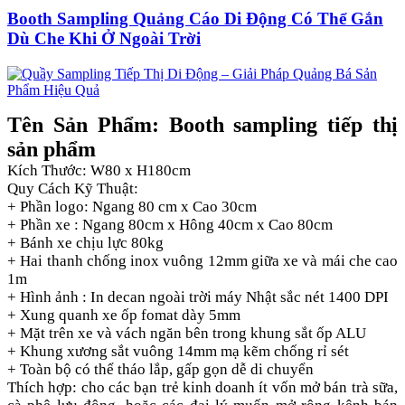
Booth Sampling Quảng Cáo Di Động Có Thể Gắn
Dù Che Khi Ở Ngoài Trời
Tên Sản Phẩm: Booth sampling tiếp thị
sản phẩm
Kích Thước: W80 x H180cm
Quy Cách Kỹ Thuật:
+ Phần logo: Ngang 80 cm x Cao 30cm
+ Phần xe : Ngang 80cm x Hông 40cm x Cao 80cm
+ Bánh xe chịu lực 80kg
+ Hai thanh chống inox vuông 12mm giữa xe và mái che cao
1m
+ Hình ảnh : In decan ngoài trời máy Nhật sắc nét 1400 DPI
+ Xung quanh xe ốp fomat dày 5mm
+ Mặt trên xe và vách ngăn bên trong khung sắt ốp ALU
+ Khung xương sắt vuông 14mm mạ kẽm chống rỉ sét
+ Toàn bộ có thể tháo lắp, gấp gọn dễ di chuyển
Thích hợp: cho các bạn trẻ kinh doanh ít vốn mở bán trà sữa,