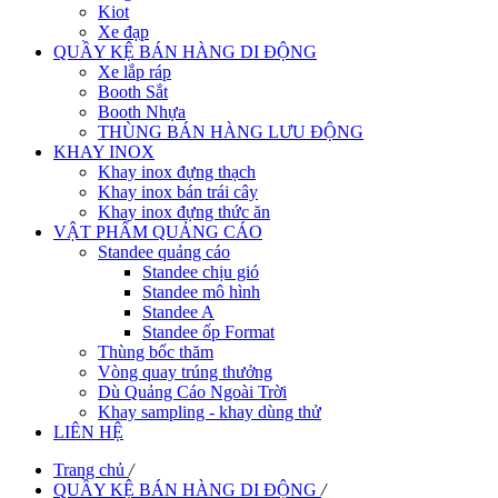
Kiot
Xe đạp
QUẦY KỆ BÁN HÀNG DI ĐỘNG
Xe lắp ráp
Booth Sắt
Booth Nhựa
THÙNG BÁN HÀNG LƯU ĐỘNG
KHAY INOX
Khay inox đựng thạch
Khay inox bán trái cây
Khay inox đựng thức ăn
VẬT PHẨM QUẢNG CÁO
Standee quảng cáo
Standee chịu gió
Standee mô hình
Standee A
Standee ốp Format
Thùng bốc thăm
Vòng quay trúng thưởng
Dù Quảng Cáo Ngoài Trời
Khay sampling - khay dùng thử
LIÊN HỆ
Trang chủ
/
QUẦY KỆ BÁN HÀNG DI ĐỘNG
/