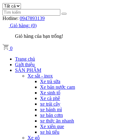
Hotline:
0947893139
Giỏ hàng:
(
0
)
Giỏ hàng của bạn trống!
0
Trang chủ
Giới thiệu
SẢN PHẨM
Xe sắt - inox
Xe trà sữa
Xe bán nước cam
Xe sinh tố
Xe cà phê
xe trái cây
xe bánh mì
xe bán cơm
xe thức ăn nhanh
Xe xiên que
xe hủ tiếu
Xe gỗ