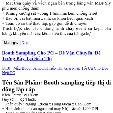
+ Mặt trên quầy và vách ngăn bên trong bằng ván MDF 9ly
phủ men chống thấm
+ Khung xương sắt vuông 14mm mạ kẽm chống rỉ sét
+ Bao bì: vải bạt màu xanh, có khóa kéo, quai xách
+ Toàn bộ có thể tháo lắp, gấp gọn dễ di chuyển
Thích hợp: cho các chương trình chạy event sự kiện, bán
hàng, khuyến mãi các kênh siêu thị, cửa hàng,chợ....
Xem
Mua ngay
Booth Sampling Cho PG – Dễ Vận Chuyển, Dễ
Trưng Bày Tại Siêu Thị
Tên Sản Phẩm: Booth sampling tiếp thị di
động lắp ráp
Kích Thước: W120cm
Quy Cách Kỹ Thuật:
+ Phần quầy : Ngang 120cm x Hông 60cm x Cao 80cm
+ Hình ảnh : In decan ngoài trời máy Nhật sắc nét 1400 DPI