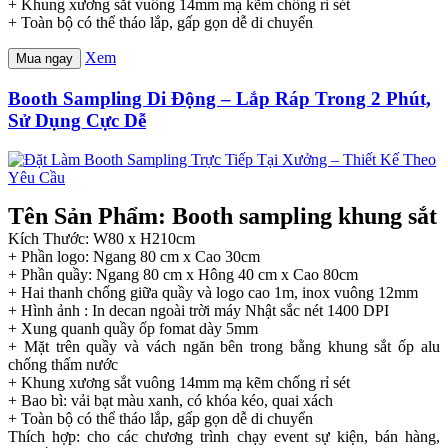
+ Khung xương sắt vuông 14mm mạ kẽm chống rỉ sét
+ Toàn bộ có thể tháo lắp, gấp gọn dễ di chuyển
Xem
Mua ngay
Booth Sampling Di Động – Lắp Ráp Trong 2 Phút,
Sử Dụng Cực Dễ
Tên Sản Phẩm: Booth sampling khung sắt
Kích Thước: W80 x H210cm
+ Phần logo: Ngang 80 cm x Cao 30cm
+ Phần quầy: Ngang 80 cm x Hông 40 cm x Cao 80cm
+ Hai thanh chống giữa quầy và logo cao 1m, inox vuông 12mm
+ Hình ảnh : In decan ngoài trời máy Nhật sắc nét 1400 DPI
+ Xung quanh quầy ốp fomat dày 5mm
+ Mặt trên quầy và vách ngăn bên trong bằng khung sắt ốp alu
chống thấm nước
+ Khung xương sắt vuông 14mm mạ kẽm chống rỉ sét
+ Bao bì: vải bạt màu xanh, có khóa kéo, quai xách
+ Toàn bộ có thể tháo lắp, gấp gọn dễ di chuyển
Thích hợp: cho các chương trình chạy event sự kiện, bán hàng,