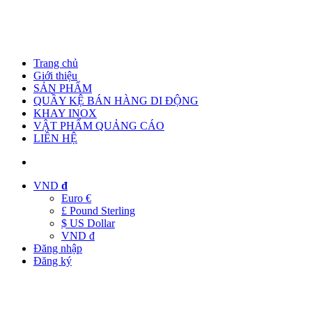
Trang chủ
Giới thiệu
SẢN PHẨM
QUẦY KỆ BÁN HÀNG DI ĐỘNG
KHAY INOX
VẬT PHẨM QUẢNG CÁO
LIÊN HỆ
VND
đ
Euro €
£ Pound Sterling
$ US Dollar
VND đ
Đăng nhập
Đăng ký