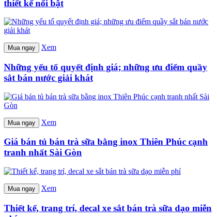
thiết kế nổi bật
Xem
Mua ngay
Những yếu tố quyết định giá; những ưu điểm quầy
sắt bán nước giải khát
Xem
Mua ngay
Giá bán tủ bán trà sữa bằng inox Thiên Phúc cạnh
tranh nhất Sài Gòn
Xem
Mua ngay
Thiết kế, trang trí, decal xe sắt bán trà sữa dạo miễn