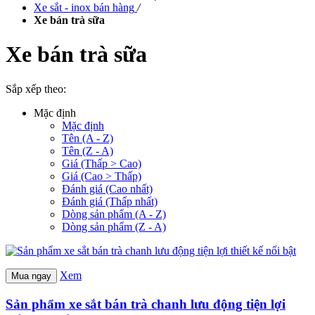
Xe sắt - inox bán hàng
/
Xe bán trà sữa
Xe bán trà sữa
Sắp xếp theo:
Mặc định
Mặc định
Tên (A - Z)
Tên (Z - A)
Giá (Thấp > Cao)
Giá (Cao > Thấp)
Đánh giá (Cao nhất)
Đánh giá (Thấp nhất)
Dòng sản phẩm (A - Z)
Dòng sản phẩm (Z - A)
Xem
Mua ngay
Sản phẩm xe sắt bán trà chanh lưu động tiện lợi