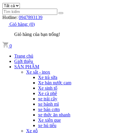
Hotline:
0947893139
Giỏ hàng:
(
0
)
Giỏ hàng của bạn trống!
0
Trang chủ
Giới thiệu
SẢN PHẨM
Xe sắt - inox
Xe trà sữa
Xe bán nước cam
Xe sinh tố
Xe cà phê
xe trái cây
xe bánh mì
xe bán cơm
xe thức ăn nhanh
Xe xiên que
xe hủ tiếu
Xe gỗ