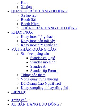
Kiot
Xe đạp
QUẦY KỆ BÁN HÀNG DI ĐỘNG
Xe lắp ráp
Booth Sắt
Booth Nhựa
THÙNG BÁN HÀNG LƯU ĐỘNG
KHAY INOX
Khay inox đựng thạch
Khay inox bán trái cây
Khay inox đựng thức ăn
VẬT PHẨM QUẢNG CÁO
Standee quảng cáo
Standee chịu gió
Standee mô hình
Standee A
Standee ốp Format
Thùng bốc thăm
Vòng quay trúng thưởng
Dù Quảng Cáo Ngoài Trời
Khay sampling - khay dùng thử
LIÊN HỆ
Trang chủ
/
XE BÁN HÀNG LƯU ĐỘNG
/