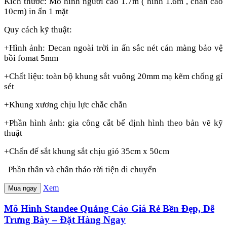
Kích thước: Mô hình người cao 1.7m ( hình 1.6m , chân cao
10cm) in ấn 1 mặt
Quy cách kỹ thuật:
+Hình ảnh: Decan ngoài trời in ấn sắc nét cán màng bảo vệ
bồi fomat 5mm
+Chất liệu: toàn bộ khung sắt vuông 20mm mạ kẽm chống gỉ
sét
+Khung xương chịu lực chắc chắn
+Phần hình ảnh: gia công cắt bế định hình theo bản vẽ kỹ
thuật
+Chấn đế sắt khung sắt chịu gió 35cm x 50cm
Phần thân và chân tháo rời tiện di chuyển
Xem
Mua ngay
Mô Hình Standee Quảng Cáo Giá Rẻ Bền Đẹp, Dễ
Trưng Bày – Đặt Hàng Ngay