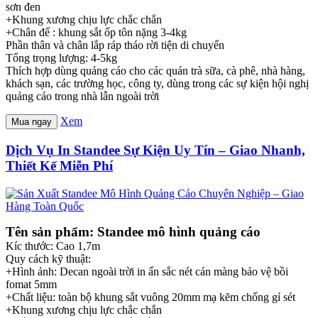
sơn đen
+Khung xương chịu lực chắc chắn
+Chân đế : khung sắt ốp tôn nặng 3-4kg
Phần thân và chân lắp ráp tháo rời tiện di chuyển
Tổng trọng lượng: 4-5kg
Thích hợp dùng quảng cáo cho các quán trà sữa, cà phê, nhà hàng,
khách sạn, các trường học, công ty, dùng trong các sự kiện hội nghị
quảng cáo trong nhà lẫn ngoài trời
Xem
Mua ngay
Dịch Vụ In Standee Sự Kiện Uy Tín – Giao Nhanh,
Thiết Kế Miễn Phí
Tên sản phẩm: Standee mô hình quảng cáo
Kíc thước: Cao 1,7m
Quy cách kỹ thuật:
+Hình ảnh: Decan ngoài trời in ấn sắc nét cán màng bảo vệ bồi
fomat 5mm
+Chất liệu: toàn bộ khung sắt vuông 20mm mạ kẽm chống gỉ sét
+Khung xương chịu lực chắc chắn