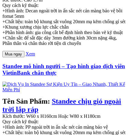
Quy cách kỹ thuật:
+Hình ảnh: Decan ngoài trời in ấn sắc nét cán màng bảo vệ bồi
fomat 5mm
+Chất liệu: toàn bộ khung sắt vuông 20mm mạ kẽm chống gỉ sét
+Khung xương chịu lực chắc chắn
+Phần hình ảnh: gia công cắt bế định hình theo bản vẽ kỹ thuật
+Chân sắt: đế sắt đặc dày 3mm đường kính 30cm nặng 4kg,
Phần thân và chân tháo rời tiện di chuyển
Xem
Mua ngay
Standee mô hình người – Tạo hình giao dịch viên
VietinBank chân thực
Tên Sản Phẩm:
Standee chịu gió ngoài
trời lắp ráp
Kích thước: W60 x H160cm Hoặc W80 x H180cm
Quy cách kỹ thuật:
+Hình ảnh: PP ngoài trời in ấn sắc nét cán màng bảo vệ
+Chất liệu: toàn bộ khung sắt vuông 20mm mạ kẽm chống gỉ sét