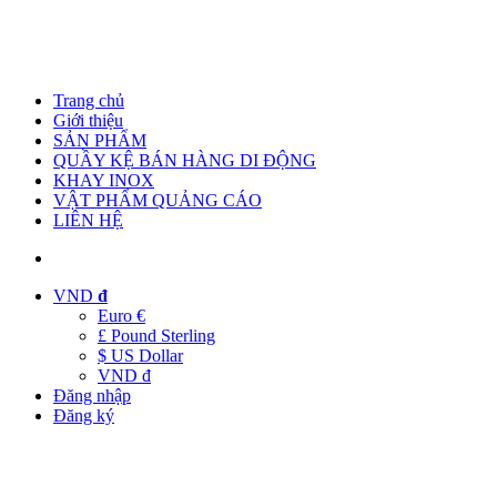
Trang chủ
Giới thiệu
SẢN PHẨM
QUẦY KỆ BÁN HÀNG DI ĐỘNG
KHAY INOX
VẬT PHẨM QUẢNG CÁO
LIÊN HỆ
VND
đ
Euro €
£ Pound Sterling
$ US Dollar
VND đ
Đăng nhập
Đăng ký