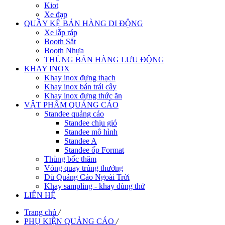
Kiot
Xe đạp
QUẦY KỆ BÁN HÀNG DI ĐỘNG
Xe lắp ráp
Booth Sắt
Booth Nhựa
THÙNG BÁN HÀNG LƯU ĐỘNG
KHAY INOX
Khay inox đựng thạch
Khay inox bán trái cây
Khay inox đựng thức ăn
VẬT PHẨM QUẢNG CÁO
Standee quảng cáo
Standee chịu gió
Standee mô hình
Standee A
Standee ốp Format
Thùng bốc thăm
Vòng quay trúng thưởng
Dù Quảng Cáo Ngoài Trời
Khay sampling - khay dùng thử
LIÊN HỆ
Trang chủ
/
PHỤ KIỆN QUẢNG CÁO
/