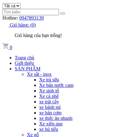
Hotline:
0947893139
Giỏ hàng:
(
0
)
Giỏ hàng của bạn trống!
0
Trang chủ
Giới thiệu
SẢN PHẨM
Xe sắt - inox
Xe trà sữa
Xe bán nước cam
Xe sinh tố
Xe cà phê
xe trái cây
xe bánh mì
xe bán cơm
xe thức ăn nhanh
Xe xiên que
xe hủ tiếu
Xe gỗ