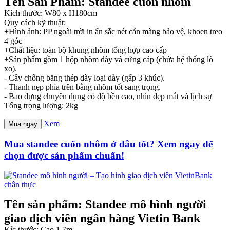
Tên Sản Phẩm: Standee cuốn nhôm
Kích thước: W80 x H180cm
Quy cách kỹ thuật:
+Hình ảnh: PP ngoài trời in ấn sắc nét cán màng bảo vệ, khoen treo
4 góc
+Chất liệu: toàn bộ khung nhôm tổng hợp cao cấp
+Sản phẩm gồm 1 hộp nhôm dày và cứng cáp (chứa hệ thống lò
xo).
- Cây chống bằng thép dày loại dày (gấp 3 khúc).
- Thanh nẹp phía trên bằng nhôm tốt sang trọng.
- Bao đựng chuyên dụng có độ bền cao, nhìn đẹp mắt và lịch sự
Tổng trọng lượng: 2kg
Xem
Mua ngay
Mua standee cuốn nhôm ở đâu tốt? Xem ngay để
chọn được sản phẩm chuẩn!
Tên sản phẩm: Standee mô hình người
giao dịch viên ngân hàng Vietin Bank
Kíc thước: Cao 1,7m