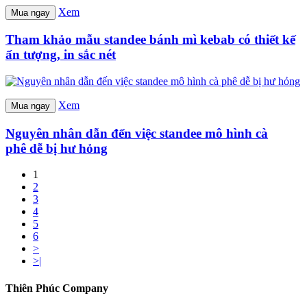
Xem
Mua ngay
Tham khảo mẫu standee bánh mì kebab có thiết kế
ấn tượng, in sắc nét
Xem
Mua ngay
Nguyên nhân dẫn đến việc standee mô hình cà
phê dễ bị hư hỏng
1
2
3
4
5
6
>
>|
Thiên Phúc Company