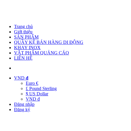
Trang chủ
Giới thiệu
SẢN PHẨM
QUẦY KỆ BÁN HÀNG DI ĐỘNG
KHAY INOX
VẬT PHẨM QUẢNG CÁO
LIÊN HỆ
VND
đ
Euro €
£ Pound Sterling
$ US Dollar
VND đ
Đăng nhập
Đăng ký