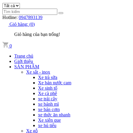
Hotline:
0947893139
Giỏ hàng:
(
0
)
Giỏ hàng của bạn trống!
0
Trang chủ
Giới thiệu
SẢN PHẨM
Xe sắt - inox
Xe trà sữa
Xe bán nước cam
Xe sinh tố
Xe cà phê
xe trái cây
xe bánh mì
xe bán cơm
xe thức ăn nhanh
Xe xiên que
xe hủ tiếu
Xe gỗ