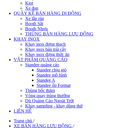
Kiot
Xe đạp
QUẦY KỆ BÁN HÀNG DI ĐỘNG
Xe lắp ráp
Booth Sắt
Booth Nhựa
THÙNG BÁN HÀNG LƯU ĐỘNG
KHAY INOX
Khay inox đựng thạch
Khay inox bán trái cây
Khay inox đựng thức ăn
VẬT PHẨM QUẢNG CÁO
Standee quảng cáo
Standee chịu gió
Standee mô hình
Standee A
Standee ốp Format
Thùng bốc thăm
Vòng quay trúng thưởng
Dù Quảng Cáo Ngoài Trời
Khay sampling - khay dùng thử
LIÊN HỆ
Trang chủ
/
XE BÁN HÀNG LƯU ĐỘNG
/