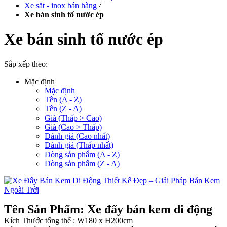
Xe sắt - inox bán hàng
/
Xe bán sinh tố nước ép
Xe bán sinh tố nước ép
Sắp xếp theo:
Mặc định
Mặc định
Tên (A - Z)
Tên (Z - A)
Giá (Thấp > Cao)
Giá (Cao > Thấp)
Đánh giá (Cao nhất)
Đánh giá (Thấp nhất)
Dòng sản phẩm (A - Z)
Dòng sản phẩm (Z - A)
Tên Sản Phẩm: Xe đẩy bán kem di động
Kích Thước tổng thể : W180 x H200cm