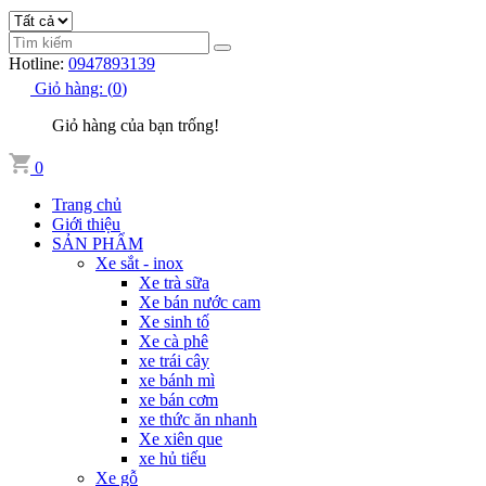
Hotline:
0947893139
Giỏ hàng:
(
0
)
Giỏ hàng của bạn trống!
0
Trang chủ
Giới thiệu
SẢN PHẨM
Xe sắt - inox
Xe trà sữa
Xe bán nước cam
Xe sinh tố
Xe cà phê
xe trái cây
xe bánh mì
xe bán cơm
xe thức ăn nhanh
Xe xiên que
xe hủ tiếu
Xe gỗ