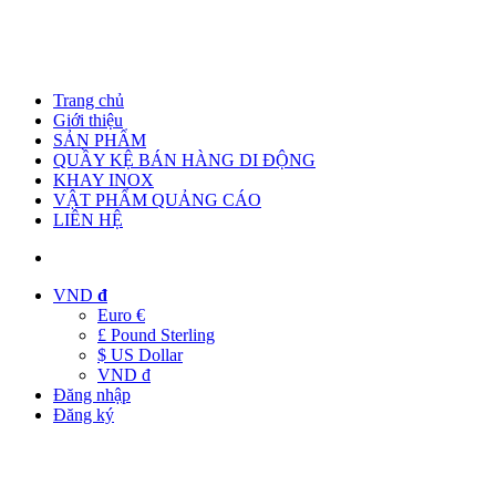
Trang chủ
Giới thiệu
SẢN PHẨM
QUẦY KỆ BÁN HÀNG DI ĐỘNG
KHAY INOX
VẬT PHẨM QUẢNG CÁO
LIÊN HỆ
VND
đ
Euro €
£ Pound Sterling
$ US Dollar
VND đ
Đăng nhập
Đăng ký