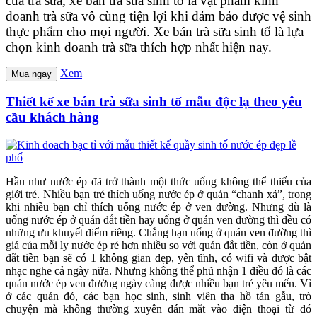
của trà sữa, xe bán trà sữa sinh tố là vật phẩm kinh
doanh trà sữa vô cùng tiện lợi khi đảm bảo được vệ sinh
thực phẩm cho mọi người. Xe bán trà sữa sinh tố là lựa
chọn kinh doanh trà sữa thích hợp nhất hiện nay.
Xem
Mua ngay
Thiết kế xe bán trà sữa sinh tố mẫu độc lạ theo yêu
cầu khách hàng
Hầu như nước ép đã trở thành một thức uống không thể thiếu của
giới trẻ. Nhiều bạn trẻ thích uống nước ép ở quán “chanh xả”, trong
khi nhiều bạn chỉ thích uống nước ép ở ven đường. Nhưng dù là
uống nước ép ở quán đắt tiền hay uống ở quán ven đường thì đều có
những ưu khuyết điểm riêng. Chẳng hạn uống ở quán ven đường thì
giá của mỗi ly nước ép rẻ hơn nhiều so với quán đắt tiền, còn ở quán
đắt tiền bạn sẽ có 1 không gian đẹp, yên tĩnh, có wifi và được bật
nhạc nghe cả ngày nữa. Nhưng không thể phũ nhận 1 điều đó là các
quán nước ép ven đường ngày càng được nhiều bạn trẻ yêu mến. Vì
ở các quán đó, các bạn học sinh, sinh viên tha hồ tán gẫu, trò
chuyện mà không thường xuyên dán mắt vào điện thoại từ đó