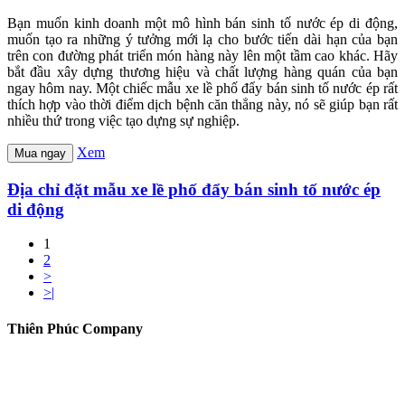
Bạn muốn kinh doanh một mô hình bán sinh tố nước ép di động,
muốn tạo ra những ý tưởng mới lạ cho bước tiến dài hạn của bạn
trên con đường phát triển món hàng này lên một tầm cao khác. Hãy
bắt đầu xây dựng thương hiệu và chất lượng hàng quán của bạn
ngay hôm nay. Một chiếc mẫu xe lề phố đẩy bán sinh tố nước ép rất
thích hợp vào thời điểm dịch bệnh căn thẳng này, nó sẽ giúp bạn rất
nhiều thứ trong việc tạo dựng sự nghiệp.
Xem
Mua ngay
Địa chỉ đặt mẫu xe lề phố đẩy bán sinh tố nước ép
di động
1
2
>
>|
Thiên Phúc Company