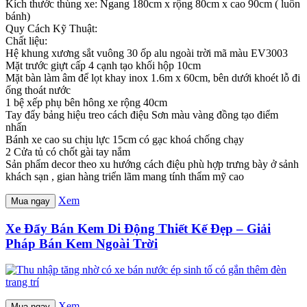
Kích thước thùng xe: Ngang 180cm x rộng 80cm x cao 90cm ( luôn
bánh)
Quy Cách Kỹ Thuật:
Chất liệu:
Hệ khung xương sắt vuông 30 ốp alu ngoài trời mã màu EV3003
Mặt trước giựt cấp 4 cạnh tạo khối hộp 10cm
Mặt bàn làm âm để lọt khay inox 1.6m x 60cm, bên dưới khoét lỗ đi
ống thoát nước
1 bệ xếp phụ bên hông xe rộng 40cm
Tay đẩy bảng hiệu treo cách điệu Sơn màu vàng đồng tạo điểm
nhấn
Bánh xe cao su chịu lực 15cm có gạc khoá chống chạy
2 Cửa tủ có chốt gài tay nắm
Sản phẩm decor theo xu hướng cách điệu phù hợp trưng bày ở sảnh
khách sạn , gian hàng triển lãm mang tính thẩm mỹ cao
Xem
Mua ngay
Xe Đẩy Bán Kem Di Động Thiết Kế Đẹp – Giải
Pháp Bán Kem Ngoài Trời
Xem
Mua ngay