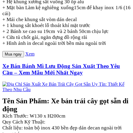
+ Hệ khung xương sắt vuông 30 ốp alu
+ Mặt bàn Làm kệ nghiêng xuống15cm để khay inox 1/6 (16
cái)
+ Mái che khung sắt vòm dán decal
+ 1 khung sắt khoét lỗ thoát khí mặt trước
+ 2 Bánh xe cao su 19cm và 2 bánh 50cm chịu lực
+ Cửa tủ chốt gài, ngăn đựng đồ rộng rãi
+ Hình ảnh in decal ngoài trời bền màu ngoài trời
Xem
Mua ngay
Xe Bán Bánh Mì Lưu Động Sản Xuất Theo Yêu
Cầu – Xem Mẫu Mới Nhất Ngay
Tên Sản Phẩm: Xe bán trái cây gọt sẵn di
động
Kích Thước: W130 x H200cm
Quy Cách Kỹ Thuật:
Chất liệu: toàn bộ inox 430 bền đẹp dán decan ngoài trời