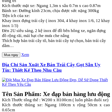
trang trí
Kích thước mặt xe: Ngang 1,3m x sâu 0.7m x cao 0.87m
Bánh xe: Đường kính 23cm, chịu được sức nặng 300kg
Tiện ích của xe:
Khay inox đựng trái cây ( inox 304, 4 khay inox 1/6, 12 khay
inox 1/3)
Đèn 2U siêu sáng, 2 kệ inox để đồ bên hông xe, ngăn đựng
đồ rộng rãi, mái bạt che mưa che nắng
Thích hợp bán trái cây tô, bán trái cây tự chọn, bán trái cây
dằm…
Xem
Mua ngay
Địa Chỉ Sản Xuất Xe Bán Trái Cây Gọt Sẵn Uy
Tín: Thiết Kế Theo Nhu Cầu
Tên Sản Phẩm: Xe đạp bán hàng lưu động
Kích Thước tổng thể : W200 x H100cm ( luôn phần đuôi xe)
Kích thước thùng xe: Ngang 100cm x rộng 50cm x cao
0.65cm