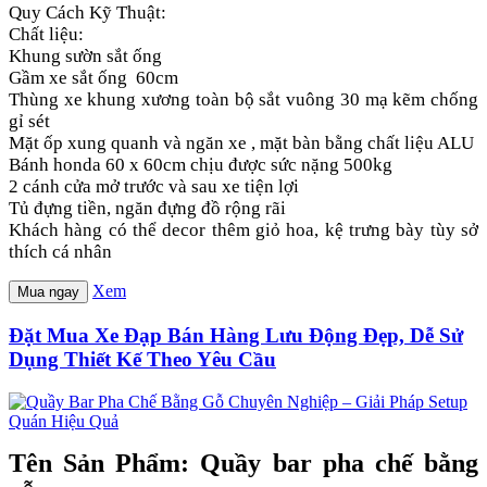
Quy Cách Kỹ Thuật:
Chất liệu:
Khung sườn sắt ống
Gầm xe sắt ống 60cm
Thùng xe khung xương toàn bộ sắt vuông 30 mạ kẽm chống
gỉ sét
Mặt ốp xung quanh và ngăn xe , mặt bàn bằng chất liệu ALU
Bánh honda 60 x 60cm chịu được sức nặng 500kg
2 cánh cửa mở trước và sau xe tiện lợi
Tủ đựng tiền, ngăn đựng đồ rộng rãi
Khách hàng có thể decor thêm giỏ hoa, kệ trưng bày tùy sở
thích cá nhân
Xem
Mua ngay
Đặt Mua Xe Đạp Bán Hàng Lưu Động Đẹp, Dễ Sử
Dụng Thiết Kế Theo Yêu Cầu
Tên Sản Phẩm: Quầy bar pha chế bằng