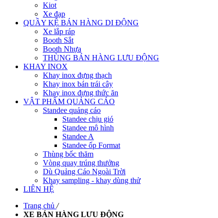
Kiot
Xe đạp
QUẦY KỆ BÁN HÀNG DI ĐỘNG
Xe lắp ráp
Booth Sắt
Booth Nhựa
THÙNG BÁN HÀNG LƯU ĐỘNG
KHAY INOX
Khay inox đựng thạch
Khay inox bán trái cây
Khay inox đựng thức ăn
VẬT PHẨM QUẢNG CÁO
Standee quảng cáo
Standee chịu gió
Standee mô hình
Standee A
Standee ốp Format
Thùng bốc thăm
Vòng quay trúng thưởng
Dù Quảng Cáo Ngoài Trời
Khay sampling - khay dùng thử
LIÊN HỆ
Trang chủ
/
XE BÁN HÀNG LƯU ĐỘNG