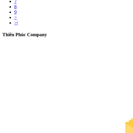
7
8
9
>
>|
Thiên Phúc Company