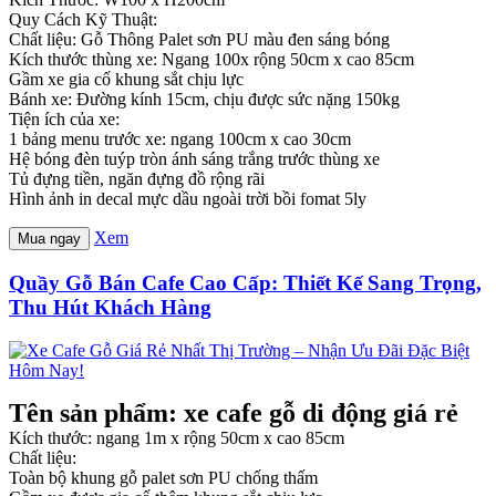
Quy Cách Kỹ Thuật:
Chất liệu: Gỗ Thông Palet sơn PU màu đen sáng bóng
Kích thước thùng xe: Ngang 100x rộng 50cm x cao 85cm
Gầm xe gia cố khung sắt chịu lực
Bánh xe: Đường kính 15cm, chịu được sức nặng 150kg
Tiện ích của xe:
1 bảng menu trước xe: ngang 100cm x cao 30cm
Hệ bóng đèn tuýp tròn ánh sáng trắng trước thùng xe
Tủ đựng tiền, ngăn đựng đồ rộng rãi
Hình ảnh in decal mực dầu ngoài trời bồi fomat 5ly
Xem
Mua ngay
Quầy Gỗ Bán Cafe Cao Cấp: Thiết Kế Sang Trọng,
Thu Hút Khách Hàng
Tên sản phẩm: xe cafe gỗ di động giá rẻ
Kích thước: ngang 1m x rộng 50cm x cao 85cm
Chất liệu:
Toàn bộ khung gỗ palet sơn PU chống thấm