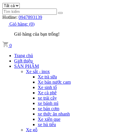
Hotline:
0947893139
Giỏ hàng:
(
0
)
Giỏ hàng của bạn trống!
0
Trang chủ
Giới thiệu
SẢN PHẨM
Xe sắt - inox
Xe trà sữa
Xe bán nước cam
Xe sinh tố
Xe cà phê
xe trái cây
xe bánh mì
xe bán cơm
xe thức ăn nhanh
Xe xiên que
xe hủ tiếu
Xe gỗ