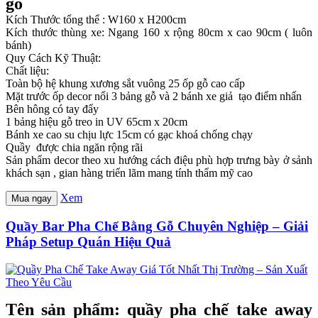
gỗ
Kích Thước tổng thể : W160 x H200cm
Kích thước thùng xe: Ngang 160 x rộng 80cm x cao 90cm ( luôn
bánh)
Quy Cách Kỹ Thuật:
Chất liệu:
Toàn bộ hệ khung xương sắt vuông 25 ốp gỗ cao cấp
Mặt trước ốp decor nổi 3 bảng gỗ và 2 bánh xe giả tạo điểm nhấn
Bên hông có tay đẩy
1 bảng hiệu gỗ treo in UV 65cm x 20cm
Bánh xe cao su chịu lực 15cm có gạc khoá chống chạy
Quầy được chia ngăn rộng rãi
Sản phẩm decor theo xu hướng cách điệu phù hợp trưng bày ở sảnh
khách sạn , gian hàng triển lãm mang tính thẩm mỹ cao
Xem
Mua ngay
Quầy Bar Pha Chế Bằng Gỗ Chuyên Nghiệp – Giải
Pháp Setup Quán Hiệu Quả
Tên sản phẩm: quầy pha chế take away