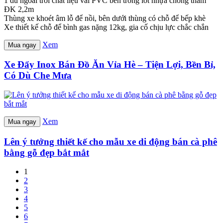
1 dù ngoài trời chất liệu vải PVC bên trong lót nhựa chống thấm
ĐK 2,2m
Thùng xe khoét âm lỗ để nồi, bên dưới thùng có chỗ để bếp khè
Xe thiết kế chỗ để bình gas nặng 12kg, gia cố chịu lực chắc chắn
Xem
Mua ngay
Xe Đẩy Inox Bán Đồ Ăn Vỉa Hè – Tiện Lợi, Bền Bỉ,
Có Dù Che Mưa
Xem
Mua ngay
Lên ý tưởng thiết kế cho mẫu xe di động bán cà phê
bằng gỗ đẹp bắt mắt
1
2
3
4
5
6