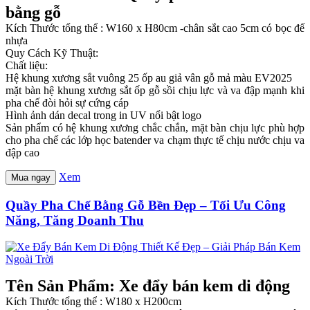
bằng gỗ
Kích Thước tổng thể : W160 x H80cm -chân sắt cao 5cm có bọc đế
nhựa
Quy Cách Kỹ Thuật:
Chất liệu:
Hệ khung xương sắt vuông 25 ốp au giả vân gỗ mả màu EV2025
mặt bàn hệ khung xương sắt ốp gỗ sồi chịu lực và va đập mạnh khi
pha chế đòi hỏi sự cứng cáp
Hình ảnh dán decal trong in UV nổi bật logo
Sản phẩm có hệ khung xương chắc chắn, mặt bàn chịu lực phù hợp
cho pha chế các lớp học batender va chạm thực tế chịu nước chịu va
đập cao
Xem
Mua ngay
Quầy Pha Chế Bằng Gỗ Bền Đẹp – Tối Ưu Công
Năng, Tăng Doanh Thu
Tên Sản Phẩm: Xe đẩy bán kem di động
Kích Thước tổng thể : W180 x H200cm