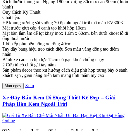
Kích thước thùng xe: Ngang 180cm x rộng 80cm x cao 90cm ( luôn
bánh)
Quy Cách Kỹ Thuật:
Chất liệu:
Hệ khung xương sắt vuông 30 ốp alu ngoài trời mã màu EV3003
Mặt trước giựt cấp 4 cạnh tạo khối hộp 10cm
Mặt bàn làm âm để lọt khay inox 1.6m x 60cm, bên dưới khoét lỗ đi
ống thoát nước
1 bệ xếp phụ bên hông xe rộng 40cm
Tay đẩy bảng hiệu treo cách điệu Sơn màu vàng đồng tạo điểm
nhấn
Bánh xe cao su chịu lực 15cm có gạc khoá chống chạy
2 Cửa tủ có chốt gài tay nắm
Sản phẩm decor theo xu hướng cách điệu phù hợp trưng bày ở sảnh
khách sạn , gian hàng triển lãm mang tính thẩm mỹ cao
Xem
Mua ngay
Xe Đẩy Bán Kem Di Động Thiết Kế Đẹp – Giải
Pháp Bán Kem Ngoài Trời