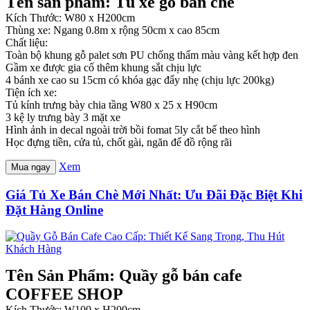
Tên sản phẩm: Tủ xe gỗ bán chè
Kích Thước: W80 x H200cm
Thùng xe: Ngang 0.8m x rộng 50cm x cao 85cm
Chất liệu:
Toàn bộ khung gỗ palet sơn PU chống thấm màu vàng kết hợp đen
Gầm xe được gia cố thêm khung sắt chịu lực
4 bánh xe cao su 15cm có khóa gạc đẩy nhẹ (chịu lực 200kg)
Tiện ích xe:
Tủ kính trưng bày chia tầng W80 x 25 x H90cm
3 kệ ly trưng bày 3 mặt xe
Hình ảnh in decal ngoài trời bồi fomat 5ly cắt bế theo hình
Học đựng tiền, cửa tủ, chốt gài, ngăn để đồ rộng rãi
Xem
Mua ngay
Giá Tủ Xe Bán Chè Mới Nhất: Ưu Đãi Đặc Biệt Khi
Đặt Hàng Online
Tên Sản Phẩm: Quầy gỗ bán cafe
COFFEE SHOP
Kích Thước: W100 x H200cm