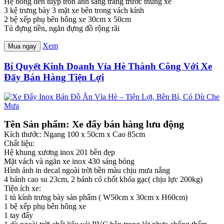
Hệ bóng đèn tuýp tròn ánh sáng trắng trước thùng xe
3 kệ trưng bày 3 mặt xe bên trong vách kính
2 bệ xếp phụ bên hông xe 30cm x 50cm
Tủ đựng tiền, ngăn đựng đồ rộng rãi
Xem
Mua ngay
Bí Quyết Kinh Doanh Vỉa Hè Thành Công Với Xe
Đẩy Bán Hàng Tiện Lợi
Tên Sản phẩm: Xe đẩy bán hàng lưu động
Kích thước: Ngang 100 x 50cm x Cao 85cm
Chất liệu:
Hệ khung xương inox 201 bền đẹp
Mặt vách và ngăn xe inox 430 sáng bóng
Hình ảnh in decal ngoài trời bền màu chịu mưa nắng
4 bánh cao su 23cm, 2 bánh có chốt khóa gạc( chịu lực 200kg)
Tiện ích xe:
1 tủ kính trưng bày sản phẩm ( W50cm x 30cm x H60cm)
1 bệ xếp phụ bên hông xe
1 tay đẩy