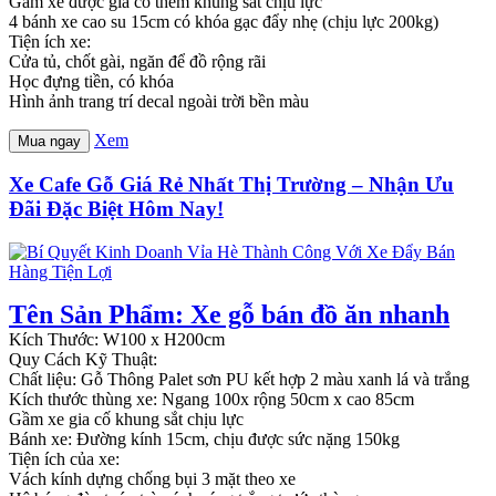
Gầm xe được gia cố thêm khung sắt chịu lực
4 bánh xe cao su 15cm có khóa gạc đẩy nhẹ (chịu lực 200kg)
Tiện ích xe:
Cửa tủ, chốt gài, ngăn để đồ rộng rãi
Học đựng tiền, có khóa
Hình ảnh trang trí decal ngoài trời bền màu
Xem
Mua ngay
Xe Cafe Gỗ Giá Rẻ Nhất Thị Trường – Nhận Ưu
Đãi Đặc Biệt Hôm Nay!
Tên Sản Phẩm: Xe gỗ bán đồ ăn nhanh
Kích Thước: W100 x H200cm
Quy Cách Kỹ Thuật:
Chất liệu: Gỗ Thông Palet sơn PU kết hợp 2 màu xanh lá và trắng
Kích thước thùng xe: Ngang 100x rộng 50cm x cao 85cm
Gầm xe gia cố khung sắt chịu lực
Bánh xe: Đường kính 15cm, chịu được sức nặng 150kg
Tiện ích của xe:
Vách kính dựng chống bụi 3 mặt theo xe