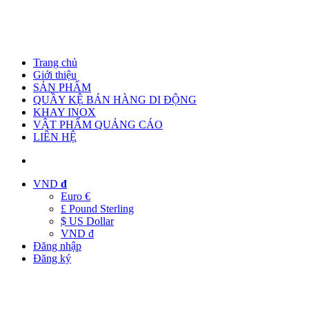
Trang chủ
Giới thiệu
SẢN PHẨM
QUẦY KỆ BÁN HÀNG DI ĐỘNG
KHAY INOX
VẬT PHẨM QUẢNG CÁO
LIÊN HỆ
VND
đ
Euro €
£ Pound Sterling
$ US Dollar
VND đ
Đăng nhập
Đăng ký