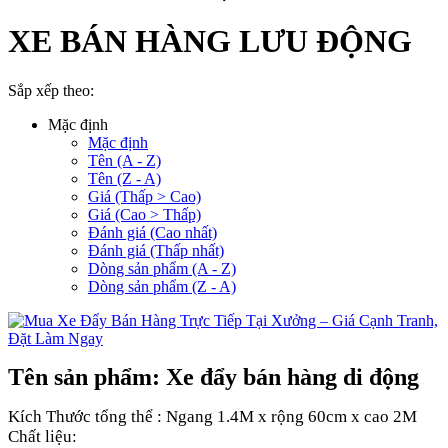
XE BÁN HÀNG LƯU ĐỘNG
Sắp xếp theo:
Mặc định
Mặc định
Tên (A - Z)
Tên (Z - A)
Giá (Thấp > Cao)
Giá (Cao > Thấp)
Đánh giá (Cao nhất)
Đánh giá (Thấp nhất)
Dòng sản phẩm (A - Z)
Dòng sản phẩm (Z - A)
Tên sản phẩm: Xe đẩy bán hàng di động
Kích Thước tổng thể : Ngang 1.4M x rộng 60cm x cao 2M
Chất liệu: