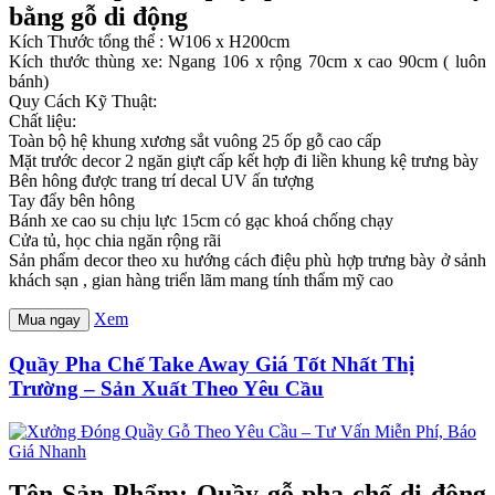
bằng gỗ di động
Kích Thước tổng thể : W106 x H200cm
Kích thước thùng xe: Ngang 106 x rộng 70cm x cao 90cm ( luôn
bánh)
Quy Cách Kỹ Thuật:
Chất liệu:
Toàn bộ hệ khung xương sắt vuông 25 ốp gỗ cao cấp
Mặt trước decor 2 ngăn giựt cấp kết hợp đi liền khung kệ trưng bày
Bên hông được trang trí decal UV ấn tượng
Tay đẩy bên hông
Bánh xe cao su chịu lực 15cm có gạc khoá chống chạy
Cửa tủ, học chia ngăn rộng rãi
Sản phẩm decor theo xu hướng cách điệu phù hợp trưng bày ở sảnh
khách sạn , gian hàng triển lãm mang tính thẩm mỹ cao
Xem
Mua ngay
Quầy Pha Chế Take Away Giá Tốt Nhất Thị
Trường – Sản Xuất Theo Yêu Cầu
Tên Sản Phẩm: Quầy gỗ pha chế di động