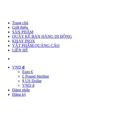
Trang chủ
Giới thiệu
SẢN PHẨM
QUẦY KỆ BÁN HÀNG DI ĐỘNG
KHAY INOX
VẬT PHẨM QUẢNG CÁO
LIÊN HỆ
VND
đ
Euro €
£ Pound Sterling
$ US Dollar
VND đ
Đăng nhập
Đăng ký