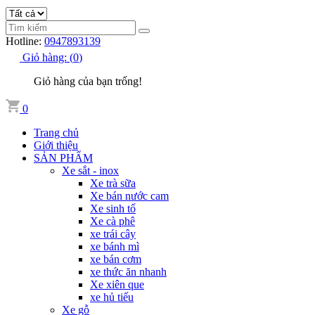
Hotline:
0947893139
Giỏ hàng:
(
0
)
Giỏ hàng của bạn trống!
0
Trang chủ
Giới thiệu
SẢN PHẨM
Xe sắt - inox
Xe trà sữa
Xe bán nước cam
Xe sinh tố
Xe cà phê
xe trái cây
xe bánh mì
xe bán cơm
xe thức ăn nhanh
Xe xiên que
xe hủ tiếu
Xe gỗ