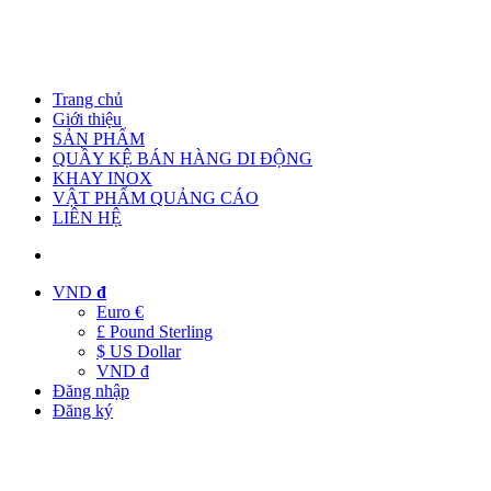
Trang chủ
Giới thiệu
SẢN PHẨM
QUẦY KỆ BÁN HÀNG DI ĐỘNG
KHAY INOX
VẬT PHẨM QUẢNG CÁO
LIÊN HỆ
VND
đ
Euro €
£ Pound Sterling
$ US Dollar
VND đ
Đăng nhập
Đăng ký