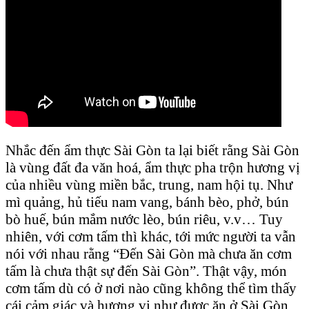
Nhắc đến ẩm thực Sài Gòn ta lại biết rằng Sài Gòn
là vùng đất đa văn hoá, ẩm thực pha trộn hương vị
của nhiều vùng miền bắc, trung, nam hội tụ. Như
mì quảng, hủ tiếu nam vang, bánh bèo, phở, bún
bò huế, bún mắm nước lèo, bún riêu, v.v… Tuy
nhiên, với cơm tấm thì khác, tới mức người ta vẫn
nói với nhau rằng “Đến Sài Gòn mà chưa ăn cơm
tấm là chưa thật sự đến Sài Gòn”. Thật vậy, món
cơm tấm dù có ở nơi nào cũng không thể tìm thấy
cái cảm giác và hương vị như được ăn ở Sài Gòn.