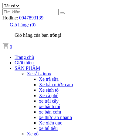
Hotline:
0947893139
Giỏ hàng:
(
0
)
Giỏ hàng của bạn trống!
0
Trang chủ
Giới thiệu
SẢN PHẨM
Xe sắt - inox
Xe trà sữa
Xe bán nước cam
Xe sinh tố
Xe cà phê
xe trái cây
xe bánh mì
xe bán cơm
xe thức ăn nhanh
Xe xiên que
xe hủ tiếu
Xe gỗ