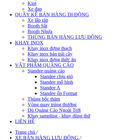
Kiot
Xe đạp
QUẦY KỆ BÁN HÀNG DI ĐỘNG
Xe lắp ráp
Booth Sắt
Booth Nhựa
THÙNG BÁN HÀNG LƯU ĐỘNG
KHAY INOX
Khay inox đựng thạch
Khay inox bán trái cây
Khay inox đựng thức ăn
VẬT PHẨM QUẢNG CÁO
Standee quảng cáo
Standee chịu gió
Standee mô hình
Standee A
Standee ốp Format
Thùng bốc thăm
Vòng quay trúng thưởng
Dù Quảng Cáo Ngoài Trời
Khay sampling - khay dùng thử
LIÊN HỆ
Trang chủ
/
XE BÁN HÀNG LƯU ĐỘNG
/