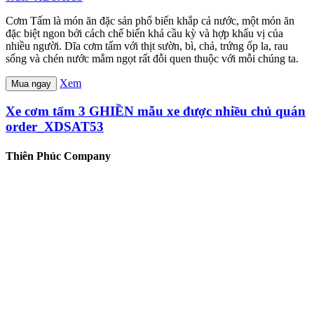
Cơm Tấm là món ăn đặc sản phổ biến khắp cả nước, một món ăn
đặc biệt ngon bởi cách chế biến khá cầu kỳ và hợp khẩu vị của
nhiều người. Dĩa cơm tấm với thịt sườn, bì, chả, trứng ốp la, rau
sống và chén nước mắm ngọt rất đỗi quen thuộc với mỗi chúng ta.
Xem
Mua ngay
Xe cơm tấm 3 GHIỀN mẫu xe được nhiều chủ quán
order_XDSAT53
Thiên Phúc Company