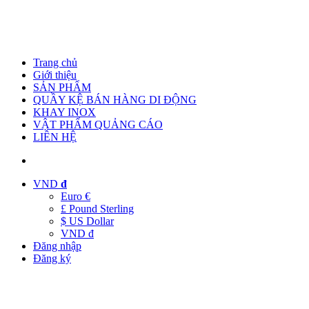
Trang chủ
Giới thiệu
SẢN PHẨM
QUẦY KỆ BÁN HÀNG DI ĐỘNG
KHAY INOX
VẬT PHẨM QUẢNG CÁO
LIÊN HỆ
VND
đ
Euro €
£ Pound Sterling
$ US Dollar
VND đ
Đăng nhập
Đăng ký