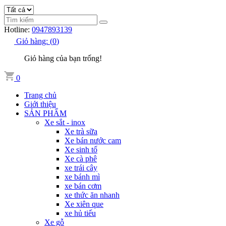
Hotline:
0947893139
Giỏ hàng:
(
0
)
Giỏ hàng của bạn trống!
0
Trang chủ
Giới thiệu
SẢN PHẨM
Xe sắt - inox
Xe trà sữa
Xe bán nước cam
Xe sinh tố
Xe cà phê
xe trái cây
xe bánh mì
xe bán cơm
xe thức ăn nhanh
Xe xiên que
xe hủ tiếu
Xe gỗ