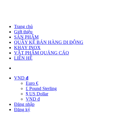
Trang chủ
Giới thiệu
SẢN PHẨM
QUẦY KỆ BÁN HÀNG DI ĐỘNG
KHAY INOX
VẬT PHẨM QUẢNG CÁO
LIÊN HỆ
VND
đ
Euro €
£ Pound Sterling
$ US Dollar
VND đ
Đăng nhập
Đăng ký