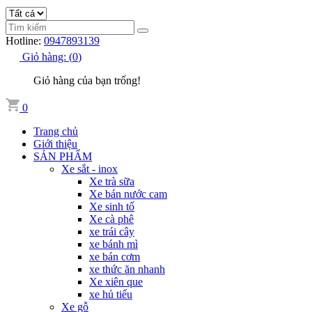
Hotline:
0947893139
Giỏ hàng:
(
0
)
Giỏ hàng của bạn trống!
0
Trang chủ
Giới thiệu
SẢN PHẨM
Xe sắt - inox
Xe trà sữa
Xe bán nước cam
Xe sinh tố
Xe cà phê
xe trái cây
xe bánh mì
xe bán cơm
xe thức ăn nhanh
Xe xiên que
xe hủ tiếu
Xe gỗ