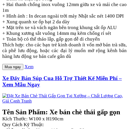
+ Hai thanh chống inox vuông 12mm giữa xe và mái che cao
1m
+ Hình ảnh : In decan ngoài trời máy Nhật sắc nét 1400 DPI
+ Xung quanh xe ốp bạt 2 da dày
+ Mặt trên xe và vách ngăn bên trong khung sắt ốp ALU
+ Khung xương sắt vuông 14mm mạ kẽm chống rỉ sét
+ Toàn bộ có thể tháo lắp, gấp gọn dễ di chuyển
Thích hợp: cho các bạn trẻ kinh doanh ít vốn mở bán trà sữa,
cà phê lưu động, hoặc các đại lý muốn mở rộng kênh bán
hàng lưu động xe bán cafe gắn dù
Xem
Mua ngay
Xe Đẩy Bán Súp Cua Hỗ Trợ Thiết Kế Miễn Phí –
Xem Mẫu Ngay
Tên Sản Phẩm: Xe bán chè thái gấp gọn
Kích Thước: W100 x H190cm
Quy Cách Kỹ Thuật: