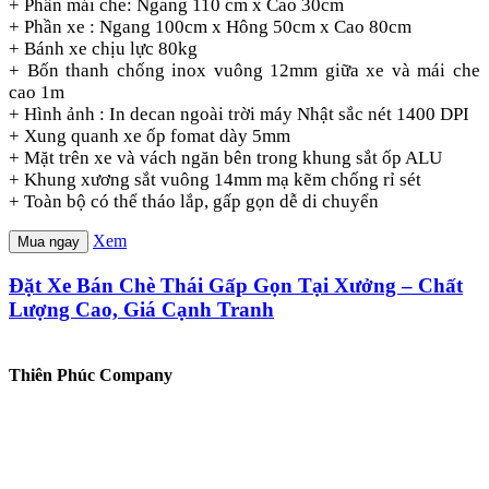
+ Phần mái che: Ngang 110 cm x Cao 30cm
+ Phần xe : Ngang 100cm x Hông 50cm x Cao 80cm
+ Bánh xe chịu lực 80kg
+ Bốn thanh chống inox vuông 12mm giữa xe và mái che
cao 1m
+ Hình ảnh : In decan ngoài trời máy Nhật sắc nét 1400 DPI
+ Xung quanh xe ốp fomat dày 5mm
+ Mặt trên xe và vách ngăn bên trong khung sắt ốp ALU
+ Khung xương sắt vuông 14mm mạ kẽm chống rỉ sét
+ Toàn bộ có thể tháo lắp, gấp gọn dễ di chuyển
Xem
Mua ngay
Đặt Xe Bán Chè Thái Gấp Gọn Tại Xưởng – Chất
Lượng Cao, Giá Cạnh Tranh
Thiên Phúc Company