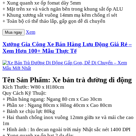
+ Xung quanh xe ốp fomat dày 5mm
+ Mặt trên xe và vách ngăn bên trong khung sắt ốp ALU
+ Khung xương sắt vuông 14mm mạ kẽm chống rỉ sét
+ Toàn bộ có thể tháo lắp, gấp gọn dễ di chuyển
Xem
Mua ngay
Xưởng Gia Công Xe Bán Hàng Lưu Động Giá Rẻ –
Xem Hơn 100+ Mẫu Thực Tế
Tên Sản Phẩm: Xe bán trà đường di động
Kích Thước: W80 x H180cm
Quy Cách Kỹ Thuật:
+ Phần bảng ngang: Ngang 80 cm x Cao 30cm
+ Phần xe : Ngang 80cm x Hông 40cm x Cao 80cm
+ Bánh xe chịu lực 80kg
+ Hai thanh chống inox vuông 12mm giữa xe và mái che cao
1m
+ Hình ảnh : In decan ngoài trời máy Nhật sắc nét 1400 DPI
+ Xung quanh xe ốp bạt 2 da dày