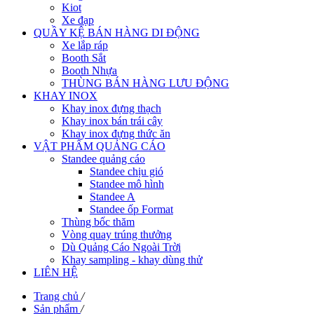
Kiot
Xe đạp
QUẦY KỆ BÁN HÀNG DI ĐỘNG
Xe lắp ráp
Booth Sắt
Booth Nhựa
THÙNG BÁN HÀNG LƯU ĐỘNG
KHAY INOX
Khay inox đựng thạch
Khay inox bán trái cây
Khay inox đựng thức ăn
VẬT PHẨM QUẢNG CÁO
Standee quảng cáo
Standee chịu gió
Standee mô hình
Standee A
Standee ốp Format
Thùng bốc thăm
Vòng quay trúng thưởng
Dù Quảng Cáo Ngoài Trời
Khay sampling - khay dùng thử
LIÊN HỆ
Trang chủ
/
Sản phẩm
/