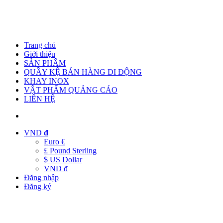
Trang chủ
Giới thiệu
SẢN PHẨM
QUẦY KỆ BÁN HÀNG DI ĐỘNG
KHAY INOX
VẬT PHẨM QUẢNG CÁO
LIÊN HỆ
VND
đ
Euro €
£ Pound Sterling
$ US Dollar
VND đ
Đăng nhập
Đăng ký