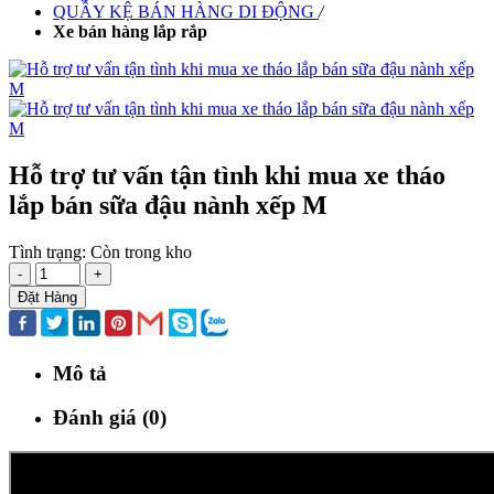
QUẦY KỆ BÁN HÀNG DI ĐỘNG
/
Xe bán hàng lắp rắp
Hỗ trợ tư vấn tận tình khi mua xe tháo
lắp bán sữa đậu nành xếp M
Tình trạng:
Còn trong kho
-
+
Đặt Hàng
Mô tả
Đánh giá (0)