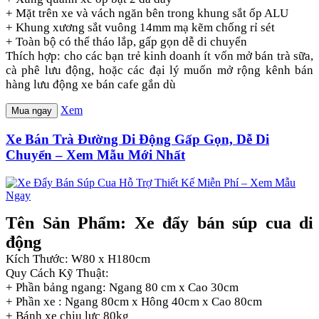
+ Mặt trên xe và vách ngăn bên trong khung sắt ốp ALU
+ Khung xương sắt vuông 14mm mạ kẽm chống rỉ sét
+ Toàn bộ có thể tháo lắp, gấp gọn dễ di chuyển
Thích hợp: cho các bạn trẻ kinh doanh ít vốn mở bán trà sữa,
cà phê lưu động, hoặc các đại lý muốn mở rộng kênh bán
hàng lưu động xe bán cafe gắn dù
Xem
Mua ngay
Xe Bán Trà Đường Di Động Gấp Gọn, Dễ Di
Chuyển – Xem Mẫu Mới Nhất
Tên Sản Phẩm: Xe đẩy bán súp cua di
động
Kích Thước: W80 x H180cm
Quy Cách Kỹ Thuật:
+ Phần bảng ngang: Ngang 80 cm x Cao 30cm
+ Phần xe : Ngang 80cm x Hông 40cm x Cao 80cm
+ Bánh xe chịu lực 80kg