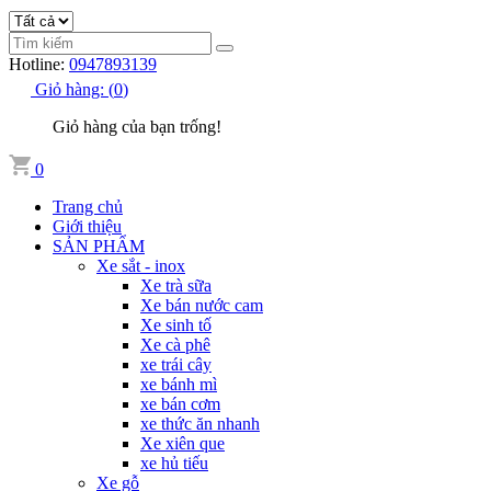
Hotline:
0947893139
Giỏ hàng:
(
0
)
Giỏ hàng của bạn trống!
0
Trang chủ
Giới thiệu
SẢN PHẨM
Xe sắt - inox
Xe trà sữa
Xe bán nước cam
Xe sinh tố
Xe cà phê
xe trái cây
xe bánh mì
xe bán cơm
xe thức ăn nhanh
Xe xiên que
xe hủ tiếu
Xe gỗ