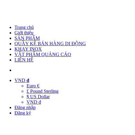
Trang chủ
Giới thiệu
SẢN PHẨM
QUẦY KỆ BÁN HÀNG DI ĐỘNG
KHAY INOX
VẬT PHẨM QUẢNG CÁO
LIÊN HỆ
VND
đ
Euro €
£ Pound Sterling
$ US Dollar
VND đ
Đăng nhập
Đăng ký