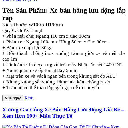
Tên Sản Phẩm: Xe bán hàng lưu động lắp
ráp
Kích Thước: W100 x H190cm
Quy Cách Kỹ Thuật:
+ Phần mái che: Ngang 110 cm x Cao 30cm
+ Phần xe : Ngang 100cm x Hông 50cm x Cao 80cm
+ Bánh xe chịu lực 80kg
+ Bốn thanh chống inox vuông 12mm giữa xe và mái che
cao 1m
+ Hình ảnh : In decan ngoài trời máy Nhật sắc nét 1400 DPI
+ Xung quanh xe ốp fomat dày 5mm
+ Mặt trên xe và vách ngăn bên trong khung sắt ốp ALU
+ Khung xương sắt vuông 14mm mạ kẽm chống rỉ sét
+ Toàn bộ có thể tháo lắp, gấp gọn dễ di chuyển
Xem
Mua ngay
Xưởng Gia Công Xe Bán Hàng Lưu Động Giá Rẻ –
Xem Hơn 100+ Mẫu Thực Tế