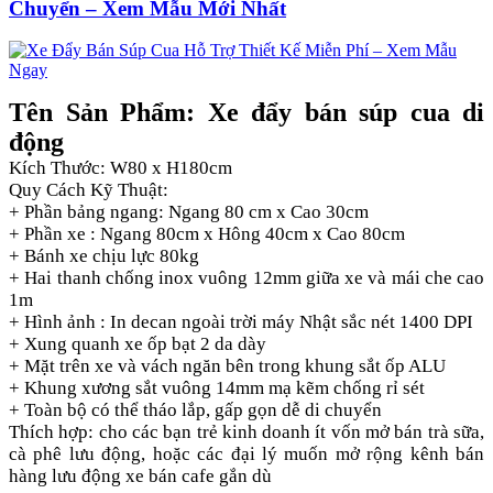
Chuyển – Xem Mẫu Mới Nhất
Tên Sản Phẩm: Xe đẩy bán súp cua di
động
Kích Thước: W80 x H180cm
Quy Cách Kỹ Thuật:
+ Phần bảng ngang: Ngang 80 cm x Cao 30cm
+ Phần xe : Ngang 80cm x Hông 40cm x Cao 80cm
+ Bánh xe chịu lực 80kg
+ Hai thanh chống inox vuông 12mm giữa xe và mái che cao
1m
+ Hình ảnh : In decan ngoài trời máy Nhật sắc nét 1400 DPI
+ Xung quanh xe ốp bạt 2 da dày
+ Mặt trên xe và vách ngăn bên trong khung sắt ốp ALU
+ Khung xương sắt vuông 14mm mạ kẽm chống rỉ sét
+ Toàn bộ có thể tháo lắp, gấp gọn dễ di chuyển
Thích hợp: cho các bạn trẻ kinh doanh ít vốn mở bán trà sữa,
cà phê lưu động, hoặc các đại lý muốn mở rộng kênh bán
hàng lưu động xe bán cafe gắn dù