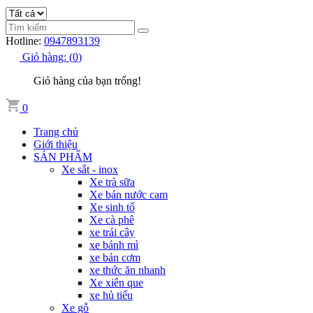
Hotline:
0947893139
Giỏ hàng:
(
0
)
Giỏ hàng của bạn trống!
0
Trang chủ
Giới thiệu
SẢN PHẨM
Xe sắt - inox
Xe trà sữa
Xe bán nước cam
Xe sinh tố
Xe cà phê
xe trái cây
xe bánh mì
xe bán cơm
xe thức ăn nhanh
Xe xiên que
xe hủ tiếu
Xe gỗ