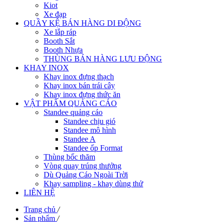
Kiot
Xe đạp
QUẦY KỆ BÁN HÀNG DI ĐỘNG
Xe lắp ráp
Booth Sắt
Booth Nhựa
THÙNG BÁN HÀNG LƯU ĐỘNG
KHAY INOX
Khay inox đựng thạch
Khay inox bán trái cây
Khay inox đựng thức ăn
VẬT PHẨM QUẢNG CÁO
Standee quảng cáo
Standee chịu gió
Standee mô hình
Standee A
Standee ốp Format
Thùng bốc thăm
Vòng quay trúng thưởng
Dù Quảng Cáo Ngoài Trời
Khay sampling - khay dùng thử
LIÊN HỆ
Trang chủ
/
Sản phẩm
/