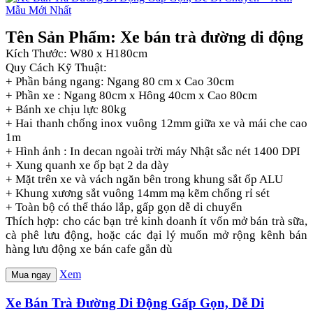
Tên Sản Phẩm: Xe bán trà đường di động
Kích Thước: W80 x H180cm
Quy Cách Kỹ Thuật:
+ Phần bảng ngang: Ngang 80 cm x Cao 30cm
+ Phần xe : Ngang 80cm x Hông 40cm x Cao 80cm
+ Bánh xe chịu lực 80kg
+ Hai thanh chống inox vuông 12mm giữa xe và mái che cao
1m
+ Hình ảnh : In decan ngoài trời máy Nhật sắc nét 1400 DPI
+ Xung quanh xe ốp bạt 2 da dày
+ Mặt trên xe và vách ngăn bên trong khung sắt ốp ALU
+ Khung xương sắt vuông 14mm mạ kẽm chống rỉ sét
+ Toàn bộ có thể tháo lắp, gấp gọn dễ di chuyển
Thích hợp: cho các bạn trẻ kinh doanh ít vốn mở bán trà sữa,
cà phê lưu động, hoặc các đại lý muốn mở rộng kênh bán
hàng lưu động xe bán cafe gắn dù
Xem
Mua ngay
Xe Bán Trà Đường Di Động Gấp Gọn, Dễ Di