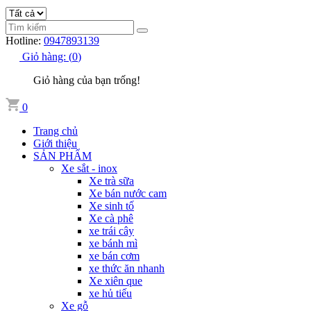
Hotline:
0947893139
Giỏ hàng:
(
0
)
Giỏ hàng của bạn trống!
0
Trang chủ
Giới thiệu
SẢN PHẨM
Xe sắt - inox
Xe trà sữa
Xe bán nước cam
Xe sinh tố
Xe cà phê
xe trái cây
xe bánh mì
xe bán cơm
xe thức ăn nhanh
Xe xiên que
xe hủ tiếu
Xe gỗ