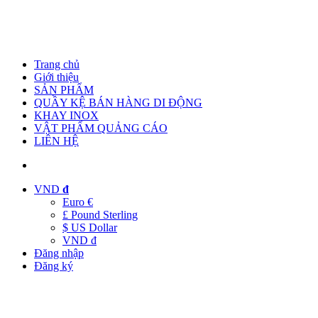
Trang chủ
Giới thiệu
SẢN PHẨM
QUẦY KỆ BÁN HÀNG DI ĐỘNG
KHAY INOX
VẬT PHẨM QUẢNG CÁO
LIÊN HỆ
VND
đ
Euro €
£ Pound Sterling
$ US Dollar
VND đ
Đăng nhập
Đăng ký