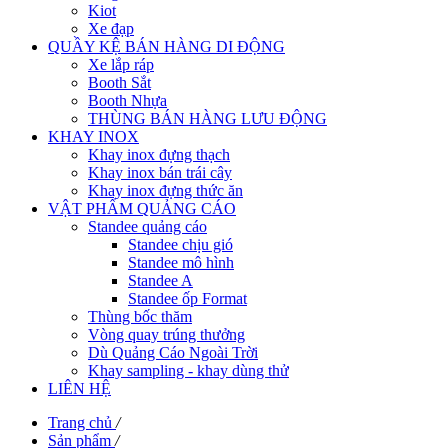
Kiot
Xe đạp
QUẦY KỆ BÁN HÀNG DI ĐỘNG
Xe lắp ráp
Booth Sắt
Booth Nhựa
THÙNG BÁN HÀNG LƯU ĐỘNG
KHAY INOX
Khay inox đựng thạch
Khay inox bán trái cây
Khay inox đựng thức ăn
VẬT PHẨM QUẢNG CÁO
Standee quảng cáo
Standee chịu gió
Standee mô hình
Standee A
Standee ốp Format
Thùng bốc thăm
Vòng quay trúng thưởng
Dù Quảng Cáo Ngoài Trời
Khay sampling - khay dùng thử
LIÊN HỆ
Trang chủ
/
Sản phẩm
/