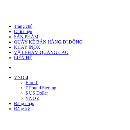
Trang chủ
Giới thiệu
SẢN PHẨM
QUẦY KỆ BÁN HÀNG DI ĐỘNG
KHAY INOX
VẬT PHẨM QUẢNG CÁO
LIÊN HỆ
VND
đ
Euro €
£ Pound Sterling
$ US Dollar
VND đ
Đăng nhập
Đăng ký