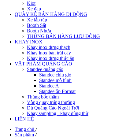
Kiot
Xe đạp
QUẦY KỆ BÁN HÀNG DI ĐỘNG
Xe lắp ráp
Booth Sắt
Booth Nhựa
THÙNG BÁN HÀNG LƯU ĐỘNG
KHAY INOX
Khay inox đựng thạch
Khay inox bán trái cây
Khay inox đựng thức ăn
VẬT PHẨM QUẢNG CÁO
Standee quảng cáo
Standee chịu gió
Standee mô hình
Standee A
Standee ốp Format
Thùng bốc thăm
Vòng quay trúng thưởng
Dù Quảng Cáo Ngoài Trời
Khay sampling - khay dùng thử
LIÊN HỆ
Trang chủ
/
Sản phẩm
/