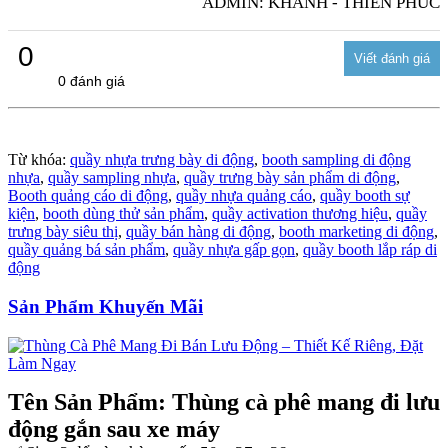
ADMIN: KHÁNH - THIÊN PHÚC
0
0 đánh giá
Từ khóa:
quầy nhựa trưng bày di động
,
booth sampling di động
nhựa
,
quầy sampling nhựa
,
quầy trưng bày sản phẩm di động
,
Booth quảng cáo di động
,
quầy nhựa quảng cáo
,
quầy booth sự
kiện
,
booth dùng thử sản phẩm
,
quầy activation thương hiệu
,
quầy
trưng bày siêu thị
,
quầy bán hàng di động
,
booth marketing di động
,
quầy quảng bá sản phẩm
,
quầy nhựa gấp gọn
,
quầy booth lắp ráp di
động
Sản Phẩm Khuyến Mãi
Tên Sản Phẩm: Thùng cà phê mang đi lưu
động gắn sau xe máy