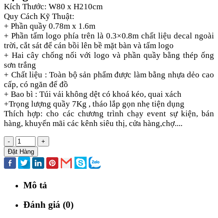
Kích Thước: W80 x H210cm
Quy Cách Kỹ Thuật:
+ Phần quầy 0.78m x 1.6m
+ Phần tấm logo phía trên là 0.3×0.8m chất liệu decal ngoài
trời, cắt sát để cán bồi lên bề mặt bàn và tấm logo
+ Hai cây chống nối với logo và phần quầy bằng thép ống
sơn trắng
+ Chất liệu : Toàn bộ sản phẩm được làm bằng nhựa dẻo cao
cấp, có ngăn để đồ
+ Bao bì : Túi vải không dệt có khoá kéo, quai xách
+Trọng lượng quầy 7Kg , tháo lắp gọn nhẹ tiện dụng
Thích hợp: cho các chương trình chạy event sự kiện, bán
hàng, khuyến mãi các kênh siêu thị, cửa hàng,chợ....
-
+
Đặt Hàng
Mô tả
Đánh giá (0)