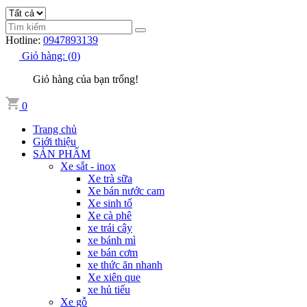
Hotline:
0947893139
Giỏ hàng:
(
0
)
Giỏ hàng của bạn trống!
0
Trang chủ
Giới thiệu
SẢN PHẨM
Xe sắt - inox
Xe trà sữa
Xe bán nước cam
Xe sinh tố
Xe cà phê
xe trái cây
xe bánh mì
xe bán cơm
xe thức ăn nhanh
Xe xiên que
xe hủ tiếu
Xe gỗ