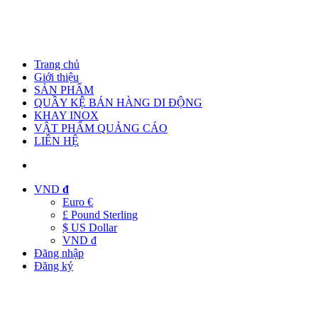
Trang chủ
Giới thiệu
SẢN PHẨM
QUẦY KỆ BÁN HÀNG DI ĐỘNG
KHAY INOX
VẬT PHẨM QUẢNG CÁO
LIÊN HỆ
VND
đ
Euro €
£ Pound Sterling
$ US Dollar
VND đ
Đăng nhập
Đăng ký