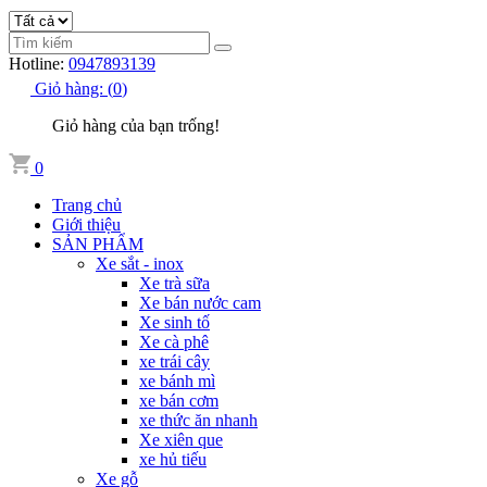
Hotline:
0947893139
Giỏ hàng:
(
0
)
Giỏ hàng của bạn trống!
0
Trang chủ
Giới thiệu
SẢN PHẨM
Xe sắt - inox
Xe trà sữa
Xe bán nước cam
Xe sinh tố
Xe cà phê
xe trái cây
xe bánh mì
xe bán cơm
xe thức ăn nhanh
Xe xiên que
xe hủ tiếu
Xe gỗ