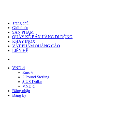
Trang chủ
Giới thiệu
SẢN PHẨM
QUẦY KỆ BÁN HÀNG DI ĐỘNG
KHAY INOX
VẬT PHẨM QUẢNG CÁO
LIÊN HỆ
VND
đ
Euro €
£ Pound Sterling
$ US Dollar
VND đ
Đăng nhập
Đăng ký