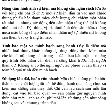
Nâng tầm hình ảnh sự kiện mà không cần ngân sách lớn
So
với tổng chi phí tổ chức một sự kiện, đầu tư vào một chiếc
thùng phiếu bốc thăm mica chất lượng chỉ chiếm một phần
rất nhỏ — nhưng tác động đến cảm nhận tổng thể lại không
nhỏ chút nào. Đặt đúng vị trí, dưới ánh đèn sân khấu, thùng
mica màu bóng sẽ tạo điểm nhấn thẩm mỹ tự nhiên mà không
cần thêm bất kỳ trang trí nào.
Tính bảo mật và minh bạch song hành
Đây là điểm mà
nhiều loại thùng khác không đạt được đồng thời. Mica màu
che khuất nội dung bên trong — đảm bảo bảo mật — nhưng
quy trình bốc thăm vẫn diễn ra công khai trước mặt người
tham dự. Không ai có thể nghi ngờ việc phiếu bị can thiệp vì
toàn bộ quá trình đều minh bạch.
Sử dụng lâu dài, hoàn vốn nhanh
Một chiếc thùng phiếu bốc
thăm mica chất lượng tốt có thể đồng hành qua hàng chục sự
kiện mà không cần thay thế. Chỉ cần lau sạch sau mỗi lần
dùng, cất vào túi bảo quản — sản phẩm giữ nguyên hình
thức như mới. Tính ra chi phí mỗi lần sử dụng gần như bằng
không sau vài chương trình đầu.