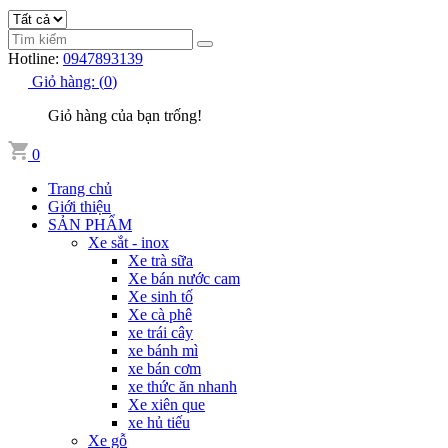
Hotline:
0947893139
Giỏ hàng:
(
0
)
Giỏ hàng của bạn trống!
0
Trang chủ
Giới thiệu
SẢN PHẨM
Xe sắt - inox
Xe trà sữa
Xe bán nước cam
Xe sinh tố
Xe cà phê
xe trái cây
xe bánh mì
xe bán cơm
xe thức ăn nhanh
Xe xiên que
xe hủ tiếu
Xe gỗ