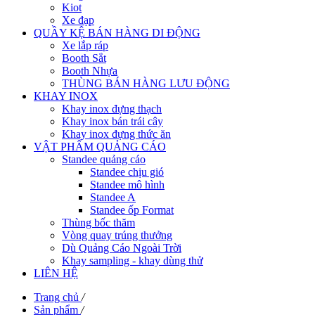
Kiot
Xe đạp
QUẦY KỆ BÁN HÀNG DI ĐỘNG
Xe lắp ráp
Booth Sắt
Booth Nhựa
THÙNG BÁN HÀNG LƯU ĐỘNG
KHAY INOX
Khay inox đựng thạch
Khay inox bán trái cây
Khay inox đựng thức ăn
VẬT PHẨM QUẢNG CÁO
Standee quảng cáo
Standee chịu gió
Standee mô hình
Standee A
Standee ốp Format
Thùng bốc thăm
Vòng quay trúng thưởng
Dù Quảng Cáo Ngoài Trời
Khay sampling - khay dùng thử
LIÊN HỆ
Trang chủ
/
Sản phẩm
/