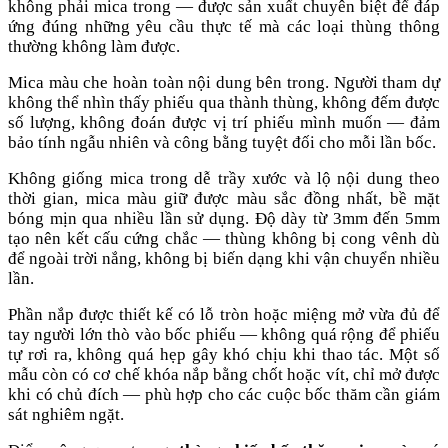
không phải mica trong — được sản xuất chuyên biệt để đáp
ứng đúng những yêu cầu thực tế mà các loại thùng thông
thường không làm được.
Mica màu che hoàn toàn nội dung bên trong. Người tham dự
không thể nhìn thấy phiếu qua thành thùng, không đếm được
số lượng, không đoán được vị trí phiếu mình muốn — đảm
bảo tính ngẫu nhiên và công bằng tuyệt đối cho mỗi lần bốc.
Không giống mica trong dễ trầy xước và lộ nội dung theo
thời gian, mica màu giữ được màu sắc đồng nhất, bề mặt
bóng mịn qua nhiều lần sử dụng. Độ dày từ 3mm đến 5mm
tạo nên kết cấu cứng chắc — thùng không bị cong vênh dù
để ngoài trời nắng, không bị biến dạng khi vận chuyển nhiều
lần.
Phần nắp được thiết kế có lỗ tròn hoặc miệng mở vừa đủ để
tay người lớn thò vào bốc phiếu — không quá rộng để phiếu
tự rơi ra, không quá hẹp gây khó chịu khi thao tác. Một số
mẫu còn có cơ chế khóa nắp bằng chốt hoặc vít, chỉ mở được
khi có chủ đích — phù hợp cho các cuộc bốc thăm cần giám
sát nghiêm ngặt.