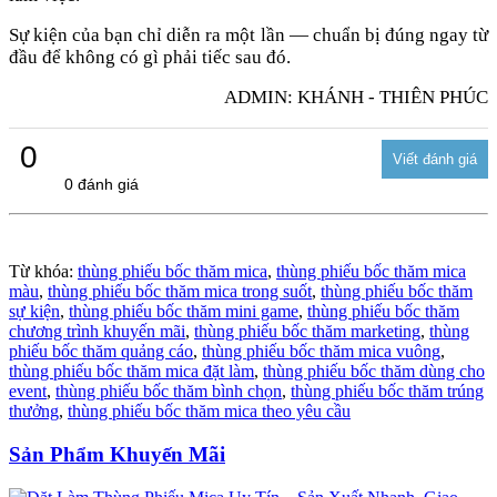
Sự kiện của bạn chỉ diễn ra một lần — chuẩn bị đúng ngay từ
đầu để không có gì phải tiếc sau đó.
ADMIN: KHÁNH - THIÊN PHÚC
0
0 đánh giá
Từ khóa:
thùng phiếu bốc thăm mica
,
thùng phiếu bốc thăm mica
màu
,
thùng phiếu bốc thăm mica trong suốt
,
thùng phiếu bốc thăm
sự kiện
,
thùng phiếu bốc thăm mini game
,
thùng phiếu bốc thăm
chương trình khuyến mãi
,
thùng phiếu bốc thăm marketing
,
thùng
phiếu bốc thăm quảng cáo
,
thùng phiếu bốc thăm mica vuông
,
thùng phiếu bốc thăm mica đặt làm
,
thùng phiếu bốc thăm dùng cho
event
,
thùng phiếu bốc thăm bình chọn
,
thùng phiếu bốc thăm trúng
thưởng
,
thùng phiếu bốc thăm mica theo yêu cầu
Sản Phẩm Khuyến Mãi