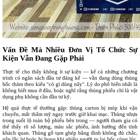
Vấn Đề Mà Nhiều Đơn Vị Tổ Chức Sự
Kiện Vẫn Đang Gặp Phải
Thực tế cho thấy không ít sự kiện — kể cả những chương
trình có ngân sách đầu tư đáng kể — vẫn đang dùng thùng
bốc thăm theo kiểu "có gì dùng nấy". Lý do phổ biến nhất là
không biết mua ở đâu, hoặc nghĩ rằng thùng phiếu chỉ là vật
dụng phụ không cần đầu tư kỹ.
Hệ quả thực tế thường gặp: thùng carton bị móp khi vận
chuyển, mất thẩm mỹ ngay trước giờ khai mạc. Thùng nhựa
trong suốt lộ toàn bộ phiếu bên trong — người tham gia có
thể thấy rõ số lượng, màu sắc phiếu, ảnh hưởng đến tính
khách quan. Thùng gỗ tạm ghép bằng đinh không đủ chắc,
nắp lắc lư hoặc bị bung khi nhiều người tụ lại bốc cùng lúc.