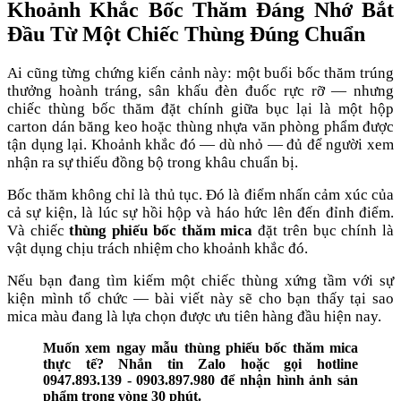
Khoảnh Khắc Bốc Thăm Đáng Nhớ Bắt
Đầu Từ Một Chiếc Thùng Đúng Chuẩn
Ai cũng từng chứng kiến cảnh này: một buổi bốc thăm trúng
thưởng hoành tráng, sân khấu đèn đuốc rực rỡ — nhưng
chiếc thùng bốc thăm đặt chính giữa bục lại là một hộp
carton dán băng keo hoặc thùng nhựa văn phòng phẩm được
tận dụng lại. Khoảnh khắc đó — dù nhỏ — đủ để người xem
nhận ra sự thiếu đồng bộ trong khâu chuẩn bị.
Bốc thăm không chỉ là thủ tục. Đó là điểm nhấn cảm xúc của
cả sự kiện, là lúc sự hồi hộp và háo hức lên đến đỉnh điểm.
Và chiếc
thùng phiếu bốc thăm mica
đặt trên bục chính là
vật dụng chịu trách nhiệm cho khoảnh khắc đó.
Nếu bạn đang tìm kiếm một chiếc thùng xứng tầm với sự
kiện mình tổ chức — bài viết này sẽ cho bạn thấy tại sao
mica màu đang là lựa chọn được ưu tiên hàng đầu hiện nay.
Muốn xem ngay mẫu thùng phiếu bốc thăm mica
thực tế? Nhắn tin Zalo hoặc gọi hotline
0947.893.139 - 0903.897.980 để nhận hình ảnh sản
phẩm trong vòng 30 phút.