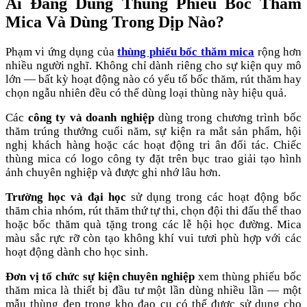
Ai Đang Dùng Thùng Phiếu Bốc Thăm
Mica Và Dùng Trong Dịp Nào?
Phạm vi ứng dụng của
thùng phiếu bốc thăm mica
rộng hơn
nhiều người nghĩ. Không chỉ dành riêng cho sự kiện quy mô
lớn — bất kỳ hoạt động nào có yếu tố bốc thăm, rút thăm hay
chọn ngẫu nhiên đều có thể dùng loại thùng này hiệu quả.
Các
công ty và doanh nghiệp
dùng trong chương trình bốc
thăm trúng thưởng cuối năm, sự kiện ra mắt sản phẩm, hội
nghị khách hàng hoặc các hoạt động tri ân đối tác. Chiếc
thùng mica có logo công ty đặt trên bục trao giải tạo hình
ảnh chuyên nghiệp và được ghi nhớ lâu hơn.
Trường học và đại học
sử dụng trong các hoạt động bốc
thăm chia nhóm, rút thăm thứ tự thi, chọn đội thi đấu thể thao
hoặc bốc thăm quà tặng trong các lễ hội học đường. Mica
màu sắc rực rỡ còn tạo không khí vui tươi phù hợp với các
hoạt động dành cho học sinh.
Đơn vị tổ chức sự kiện chuyên nghiệp
xem thùng phiếu bốc
thăm mica là thiết bị đầu tư một lần dùng nhiều lần — một
mẫu thùng đẹp trong kho đạo cụ có thể được sử dụng cho