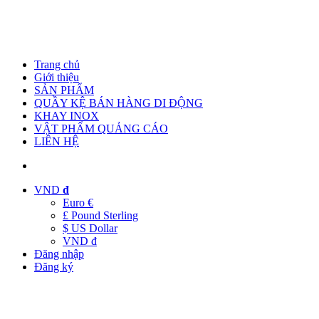
Trang chủ
Giới thiệu
SẢN PHẨM
QUẦY KỆ BÁN HÀNG DI ĐỘNG
KHAY INOX
VẬT PHẨM QUẢNG CÁO
LIÊN HỆ
VND
đ
Euro €
£ Pound Sterling
$ US Dollar
VND đ
Đăng nhập
Đăng ký