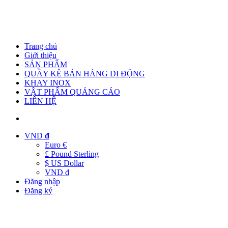
Trang chủ
Giới thiệu
SẢN PHẨM
QUẦY KỆ BÁN HÀNG DI ĐỘNG
KHAY INOX
VẬT PHẨM QUẢNG CÁO
LIÊN HỆ
VND
đ
Euro €
£ Pound Sterling
$ US Dollar
VND đ
Đăng nhập
Đăng ký