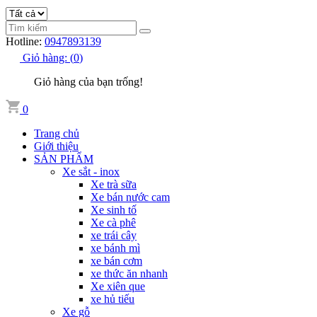
Hotline:
0947893139
Giỏ hàng:
(
0
)
Giỏ hàng của bạn trống!
0
Trang chủ
Giới thiệu
SẢN PHẨM
Xe sắt - inox
Xe trà sữa
Xe bán nước cam
Xe sinh tố
Xe cà phê
xe trái cây
xe bánh mì
xe bán cơm
xe thức ăn nhanh
Xe xiên que
xe hủ tiếu
Xe gỗ