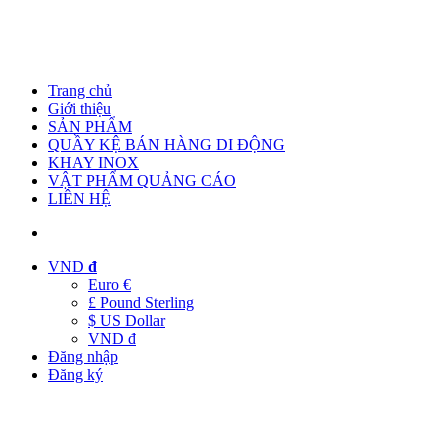
Trang chủ
Giới thiệu
SẢN PHẨM
QUẦY KỆ BÁN HÀNG DI ĐỘNG
KHAY INOX
VẬT PHẨM QUẢNG CÁO
LIÊN HỆ
VND
đ
Euro €
£ Pound Sterling
$ US Dollar
VND đ
Đăng nhập
Đăng ký