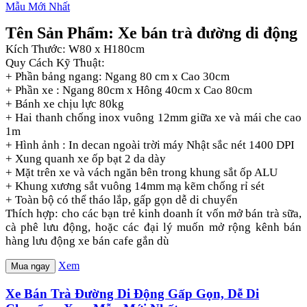
Tên Sản Phẩm: Xe bán trà đường di động
Kích Thước: W80 x H180cm
Quy Cách Kỹ Thuật:
+ Phần bảng ngang: Ngang 80 cm x Cao 30cm
+ Phần xe : Ngang 80cm x Hông 40cm x Cao 80cm
+ Bánh xe chịu lực 80kg
+ Hai thanh chống inox vuông 12mm giữa xe và mái che cao
1m
+ Hình ảnh : In decan ngoài trời máy Nhật sắc nét 1400 DPI
+ Xung quanh xe ốp bạt 2 da dày
+ Mặt trên xe và vách ngăn bên trong khung sắt ốp ALU
+ Khung xương sắt vuông 14mm mạ kẽm chống rỉ sét
+ Toàn bộ có thể tháo lắp, gấp gọn dễ di chuyển
Thích hợp: cho các bạn trẻ kinh doanh ít vốn mở bán trà sữa,
cà phê lưu động, hoặc các đại lý muốn mở rộng kênh bán
hàng lưu động xe bán cafe gắn dù
Xem
Mua ngay
Xe Bán Trà Đường Di Động Gấp Gọn, Dễ Di