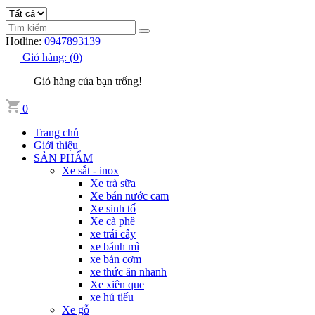
Hotline:
0947893139
Giỏ hàng:
(
0
)
Giỏ hàng của bạn trống!
0
Trang chủ
Giới thiệu
SẢN PHẨM
Xe sắt - inox
Xe trà sữa
Xe bán nước cam
Xe sinh tố
Xe cà phê
xe trái cây
xe bánh mì
xe bán cơm
xe thức ăn nhanh
Xe xiên que
xe hủ tiếu
Xe gỗ