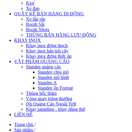
Kiot
Xe đạp
QUẦY KỆ BÁN HÀNG DI ĐỘNG
Xe lắp ráp
Booth Sắt
Booth Nhựa
THÙNG BÁN HÀNG LƯU ĐỘNG
KHAY INOX
Khay inox đựng thạch
Khay inox bán trái cây
Khay inox đựng thức ăn
VẬT PHẨM QUẢNG CÁO
Standee quảng cáo
Standee chịu gió
Standee mô hình
Standee A
Standee ốp Format
Thùng bốc thăm
Vòng quay trúng thưởng
Dù Quảng Cáo Ngoài Trời
Khay sampling - khay dùng thử
LIÊN HỆ
Trang chủ
/
Sản phẩm
/