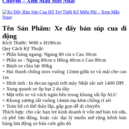
Chuyển – Xem Mẫu Mới Nhất
Tên Sản Phẩm: Xe đẩy bán súp cua di
động
Kích Thước: W80 x H180cm
Quy Cách Kỹ Thuật:
+ Phần bảng ngang: Ngang 80 cm x Cao 30cm
+ Phần xe : Ngang 80cm x Hông 40cm x Cao 80cm
+ Bánh xe chịu lực 80kg
+ Hai thanh chống inox vuông 12mm giữa xe và mái che cao
1m
+ Hình ảnh : In decan ngoài trời máy Nhật sắc nét 1400 DPI
+ Xung quanh xe ốp bạt 2 da dày
+ Mặt trên xe và vách ngăn bên trong khung sắt ốp ALU
+ Khung xương sắt vuông 14mm mạ kẽm chống rỉ sét
+ Toàn bộ có thể tháo lắp, gấp gọn dễ di chuyển
Thích hợp: cho các bạn trẻ kinh doanh ít vốn mở bán trà sữa,
cà phê lưu động, hoặc các đại lý muốn mở rộng kênh bán
hàng lưu động xe bán cafe gắn dù