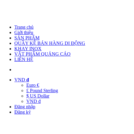
Trang chủ
Giới thiệu
SẢN PHẨM
QUẦY KỆ BÁN HÀNG DI ĐỘNG
KHAY INOX
VẬT PHẨM QUẢNG CÁO
LIÊN HỆ
VND
đ
Euro €
£ Pound Sterling
$ US Dollar
VND đ
Đăng nhập
Đăng ký