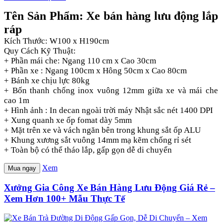
Tên Sản Phẩm: Xe bán hàng lưu động lắp
ráp
Kích Thước: W100 x H190cm
Quy Cách Kỹ Thuật:
+ Phần mái che: Ngang 110 cm x Cao 30cm
+ Phần xe : Ngang 100cm x Hông 50cm x Cao 80cm
+ Bánh xe chịu lực 80kg
+ Bốn thanh chống inox vuông 12mm giữa xe và mái che
cao 1m
+ Hình ảnh : In decan ngoài trời máy Nhật sắc nét 1400 DPI
+ Xung quanh xe ốp fomat dày 5mm
+ Mặt trên xe và vách ngăn bên trong khung sắt ốp ALU
+ Khung xương sắt vuông 14mm mạ kẽm chống rỉ sét
+ Toàn bộ có thể tháo lắp, gấp gọn dễ di chuyển
Xem
Mua ngay
Xưởng Gia Công Xe Bán Hàng Lưu Động Giá Rẻ –
Xem Hơn 100+ Mẫu Thực Tế