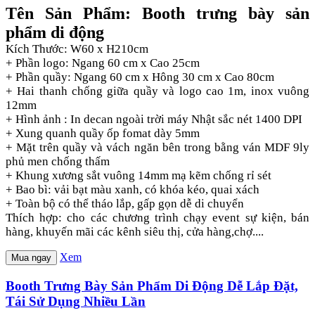
Tên Sản Phẩm: Booth trưng bày sản
phẩm di động
Kích Thước: W60 x H210cm
+ Phần logo: Ngang 60 cm x Cao 25cm
+ Phần quầy: Ngang 60 cm x Hông 30 cm x Cao 80cm
+ Hai thanh chống giữa quầy và logo cao 1m, inox vuông
12mm
+ Hình ảnh : In decan ngoài trời máy Nhật sắc nét 1400 DPI
+ Xung quanh quầy ốp fomat dày 5mm
+ Mặt trên quầy và vách ngăn bên trong bằng ván MDF 9ly
phủ men chống thấm
+ Khung xương sắt vuông 14mm mạ kẽm chống rỉ sét
+ Bao bì: vải bạt màu xanh, có khóa kéo, quai xách
+ Toàn bộ có thể tháo lắp, gấp gọn dễ di chuyển
Thích hợp: cho các chương trình chạy event sự kiện, bán
hàng, khuyến mãi các kênh siêu thị, cửa hàng,chợ....
Xem
Mua ngay
Booth Trưng Bày Sản Phẩm Di Động Dễ Lắp Đặt,
Tái Sử Dụng Nhiều Lần