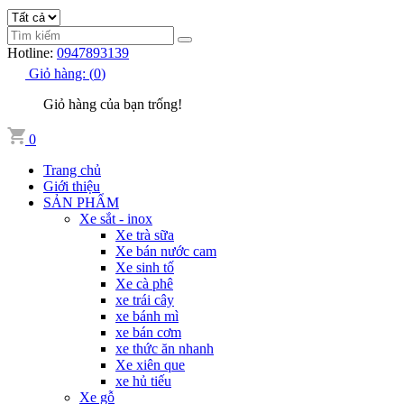
Hotline:
0947893139
Giỏ hàng:
(
0
)
Giỏ hàng của bạn trống!
0
Trang chủ
Giới thiệu
SẢN PHẨM
Xe sắt - inox
Xe trà sữa
Xe bán nước cam
Xe sinh tố
Xe cà phê
xe trái cây
xe bánh mì
xe bán cơm
xe thức ăn nhanh
Xe xiên que
xe hủ tiếu
Xe gỗ