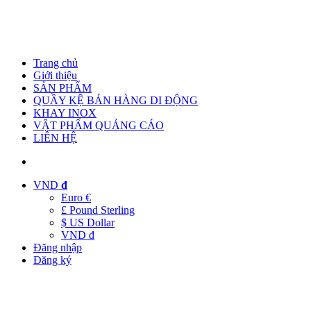
Trang chủ
Giới thiệu
SẢN PHẨM
QUẦY KỆ BÁN HÀNG DI ĐỘNG
KHAY INOX
VẬT PHẨM QUẢNG CÁO
LIÊN HỆ
VND
đ
Euro €
£ Pound Sterling
$ US Dollar
VND đ
Đăng nhập
Đăng ký