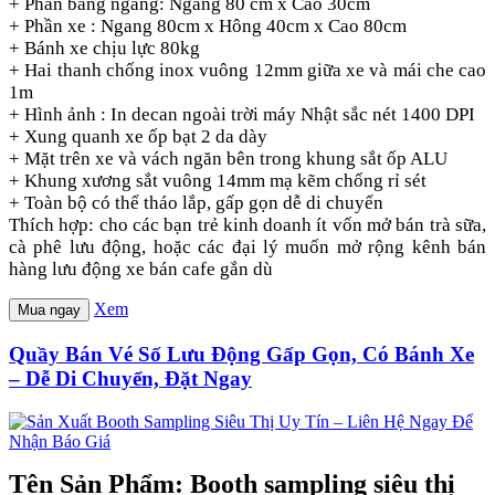
+ Phần bảng ngang: Ngang 80 cm x Cao 30cm
+ Phần xe : Ngang 80cm x Hông 40cm x Cao 80cm
+ Bánh xe chịu lực 80kg
+ Hai thanh chống inox vuông 12mm giữa xe và mái che cao
1m
+ Hình ảnh : In decan ngoài trời máy Nhật sắc nét 1400 DPI
+ Xung quanh xe ốp bạt 2 da dày
+ Mặt trên xe và vách ngăn bên trong khung sắt ốp ALU
+ Khung xương sắt vuông 14mm mạ kẽm chống rỉ sét
+ Toàn bộ có thể tháo lắp, gấp gọn dễ di chuyển
Thích hợp: cho các bạn trẻ kinh doanh ít vốn mở bán trà sữa,
cà phê lưu động, hoặc các đại lý muốn mở rộng kênh bán
hàng lưu động xe bán cafe gắn dù
Xem
Mua ngay
Quầy Bán Vé Số Lưu Động Gấp Gọn, Có Bánh Xe
– Dễ Di Chuyển, Đặt Ngay
Tên Sản Phẩm: Booth sampling siêu thị