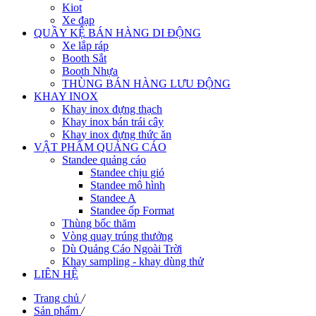
Kiot
Xe đạp
QUẦY KỆ BÁN HÀNG DI ĐỘNG
Xe lắp ráp
Booth Sắt
Booth Nhựa
THÙNG BÁN HÀNG LƯU ĐỘNG
KHAY INOX
Khay inox đựng thạch
Khay inox bán trái cây
Khay inox đựng thức ăn
VẬT PHẨM QUẢNG CÁO
Standee quảng cáo
Standee chịu gió
Standee mô hình
Standee A
Standee ốp Format
Thùng bốc thăm
Vòng quay trúng thưởng
Dù Quảng Cáo Ngoài Trời
Khay sampling - khay dùng thử
LIÊN HỆ
Trang chủ
/
Sản phẩm
/