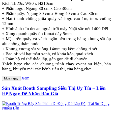
Kích Thước: W80 x H210cm
+ Phần logo: Ngang 80 cm x Cao 30cm
+ Phần quầy: Ngang 80 cm x Hông 40 cm x Cao 80cm
+ Hai thanh chống giữa quầy và logo cao 1m, inox vuông
12mm
+ Hình ảnh : In decan ngoài trời máy Nhật sắc nét 1400 DPI
+ Xung quanh quầy ốp fomat dày 5mm
+ Mặt trên quầy và vách ngăn bên trong bằng khung sắt ốp
alu chống thấm nước
+ Khung xương sắt vuông 14mm mạ kẽm chống rỉ sét
+ Bao bì: vải bạt màu xanh, có khóa kéo, quai xách
+ Toàn bộ có thể tháo lắp, gấp gọn dễ di chuyển
Thích hợp: cho các chương trình chạy event sự kiện, bán
hàng, khuyến mãi các kênh siêu thị, cửa hàng,chợ....
Xem
Mua ngay
Sản Xuất Booth Sampling Siêu Thị Uy Tín – Liên
Hệ Ngay Để Nhận Báo Giá