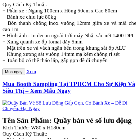
Quy Cách Kỹ Thuật:
+ Phần xe : Ngang 100cm x Hông 50cm x Cao 80cm
+ Bánh xe chịu lực 80kg
+ Bốn thanh chống inox vuông 12mm giữa xe và mái che
cao 1m
+ Hình ảnh : In decan ngoài trời máy Nhật sắc nét 1400 DPI
+ Xung quanh xe ốp fomat dày 5mm
+ Mặt trên xe và vách ngăn bên trong khung sắt ốp ALU
+ Khung xương sắt vuông 14mm mạ kẽm chống rỉ sét
+ Toàn bộ có thể tháo lắp, gấp gọn dễ di chuyển
Xem
Mua ngay
Mua Booth Sampling Tại TPHCM Cho Sự Kiện Và
Siêu Thị – Xem Mẫu Ngay
Tên Sản Phẩm: Quầy bán vé số lưu động
Kích Thước: W80 x H180cm
Quy Cách Kỹ Thuật: