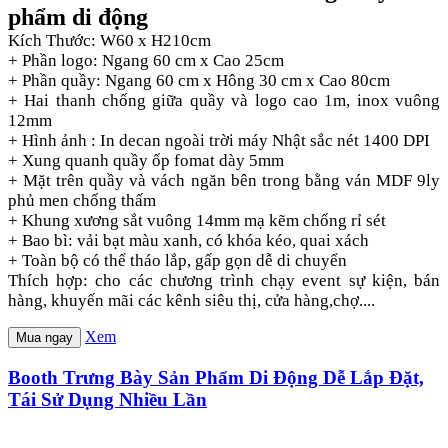
phẩm di động
Kích Thước: W60 x H210cm
+ Phần logo: Ngang 60 cm x Cao 25cm
+ Phần quầy: Ngang 60 cm x Hông 30 cm x Cao 80cm
+ Hai thanh chống giữa quầy và logo cao 1m, inox vuông
12mm
+ Hình ảnh : In decan ngoài trời máy Nhật sắc nét 1400 DPI
+ Xung quanh quầy ốp fomat dày 5mm
+ Mặt trên quầy và vách ngăn bên trong bằng ván MDF 9ly
phủ men chống thấm
+ Khung xương sắt vuông 14mm mạ kẽm chống rỉ sét
+ Bao bì: vải bạt màu xanh, có khóa kéo, quai xách
+ Toàn bộ có thể tháo lắp, gấp gọn dễ di chuyển
Thích hợp: cho các chương trình chạy event sự kiện, bán
hàng, khuyến mãi các kênh siêu thị, cửa hàng,chợ....
Xem
Mua ngay
Booth Trưng Bày Sản Phẩm Di Động Dễ Lắp Đặt,
Tái Sử Dụng Nhiều Lần