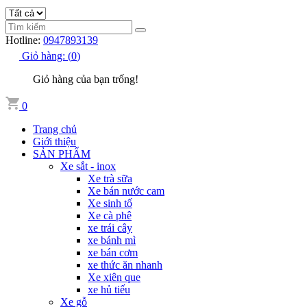
Hotline:
0947893139
Giỏ hàng:
(
0
)
Giỏ hàng của bạn trống!
0
Trang chủ
Giới thiệu
SẢN PHẨM
Xe sắt - inox
Xe trà sữa
Xe bán nước cam
Xe sinh tố
Xe cà phê
xe trái cây
xe bánh mì
xe bán cơm
xe thức ăn nhanh
Xe xiên que
xe hủ tiếu
Xe gỗ