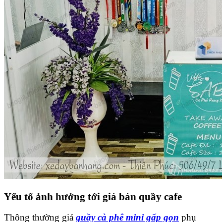
Yếu tố ảnh hưởng tới giá bán quầy cafe
Thông thường giá
quầy cà phê mini gấp gọn
phụ