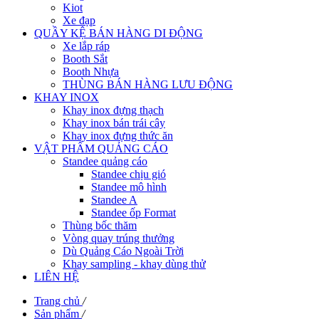
Kiot
Xe đạp
QUẦY KỆ BÁN HÀNG DI ĐỘNG
Xe lắp ráp
Booth Sắt
Booth Nhựa
THÙNG BÁN HÀNG LƯU ĐỘNG
KHAY INOX
Khay inox đựng thạch
Khay inox bán trái cây
Khay inox đựng thức ăn
VẬT PHẨM QUẢNG CÁO
Standee quảng cáo
Standee chịu gió
Standee mô hình
Standee A
Standee ốp Format
Thùng bốc thăm
Vòng quay trúng thưởng
Dù Quảng Cáo Ngoài Trời
Khay sampling - khay dùng thử
LIÊN HỆ
Trang chủ
/
Sản phẩm
/