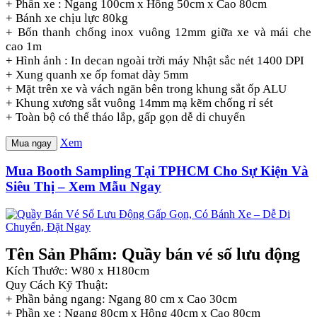
+ Phần xe : Ngang 100cm x Hông 50cm x Cao 80cm
+ Bánh xe chịu lực 80kg
+ Bốn thanh chống inox vuông 12mm giữa xe và mái che
cao 1m
+ Hình ảnh : In decan ngoài trời máy Nhật sắc nét 1400 DPI
+ Xung quanh xe ốp fomat dày 5mm
+ Mặt trên xe và vách ngăn bên trong khung sắt ốp ALU
+ Khung xương sắt vuông 14mm mạ kẽm chống rỉ sét
+ Toàn bộ có thể tháo lắp, gấp gọn dễ di chuyển
Xem
Mua ngay
Mua Booth Sampling Tại TPHCM Cho Sự Kiện Và
Siêu Thị – Xem Mẫu Ngay
Tên Sản Phẩm: Quầy bán vé số lưu động
Kích Thước: W80 x H180cm
Quy Cách Kỹ Thuật:
+ Phần bảng ngang: Ngang 80 cm x Cao 30cm
+ Phần xe : Ngang 80cm x Hông 40cm x Cao 80cm