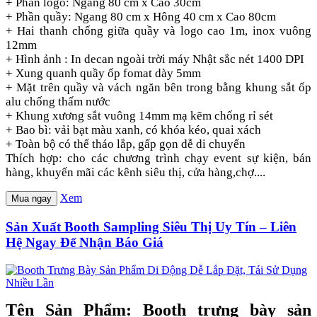
+ Phần logo: Ngang 80 cm x Cao 30cm
+ Phần quầy: Ngang 80 cm x Hông 40 cm x Cao 80cm
+ Hai thanh chống giữa quầy và logo cao 1m, inox vuông
12mm
+ Hình ảnh : In decan ngoài trời máy Nhật sắc nét 1400 DPI
+ Xung quanh quầy ốp fomat dày 5mm
+ Mặt trên quầy và vách ngăn bên trong bằng khung sắt ốp
alu chống thấm nước
+ Khung xương sắt vuông 14mm mạ kẽm chống rỉ sét
+ Bao bì: vải bạt màu xanh, có khóa kéo, quai xách
+ Toàn bộ có thể tháo lắp, gấp gọn dễ di chuyển
Thích hợp: cho các chương trình chạy event sự kiện, bán
hàng, khuyến mãi các kênh siêu thị, cửa hàng,chợ....
Xem
Mua ngay
Sản Xuất Booth Sampling Siêu Thị Uy Tín – Liên
Hệ Ngay Để Nhận Báo Giá
Tên Sản Phẩm: Booth trưng bày sản